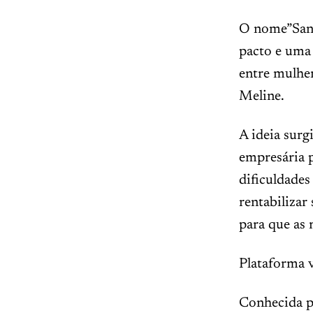
O nome”Sand
pacto e uma 
entre mulher
Meline.
A ideia sur
empresária 
dificuldades
rentabilizar
para que as 
Plataforma v
Conhecida po