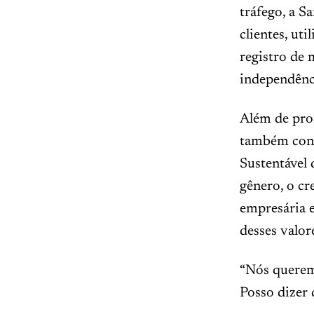
tráfego, a S
clientes, ut
registro de 
independênci
Além de pro
também cont
Sustentável 
gênero, o cr
empresária e
desses valor
“Nós querem
Posso dizer 