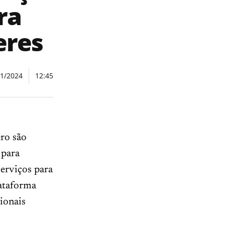
ra
eres
01/2024
12:45
ro são
 para
serviços para
lataforma
ionais