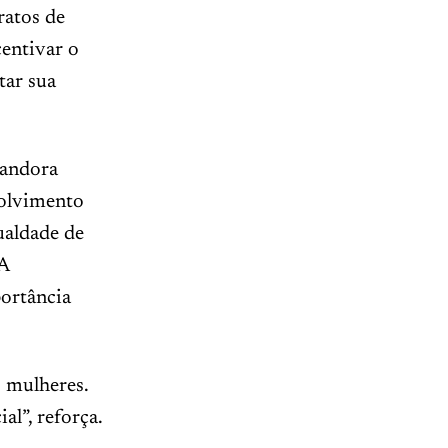
ratos de
centivar o
tar sua
Sandora
olvimento
ualdade de
 A
portância
 mulheres.
l”, reforça.