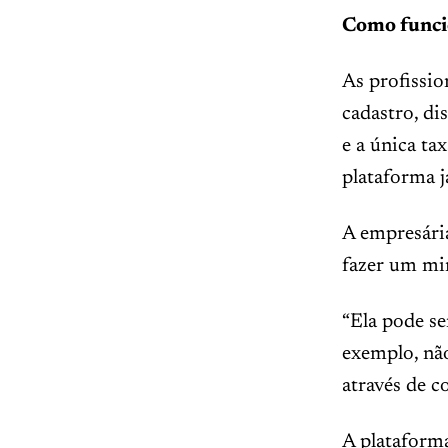
Como funci
As profissio
cadastro, di
e a única ta
plataforma j
A empresária
fazer um min
“Ela pode se
exemplo, não
através de co
A plataform