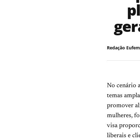
p
ger
Redação Eufem
No cenário 
temas ampla
promover ali
mulheres, fo
visa propor
liberais e c