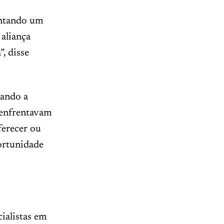
entando um
 aliança
, disse
uando a
 enfrentavam
ferecer ou
ortunidade
ialistas em