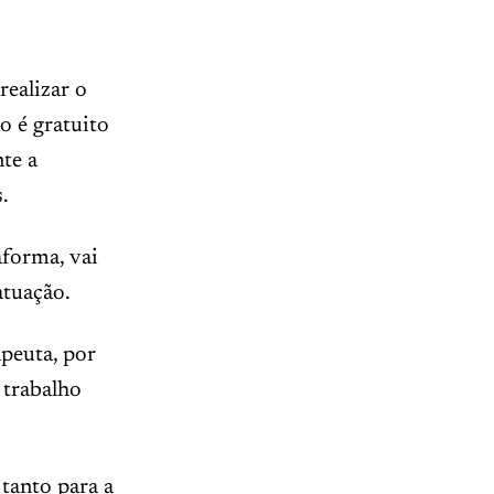
 realizar o
o é gratuito
te a
.
aforma, vai
atuação.
apeuta, por
 trabalho
tanto para a