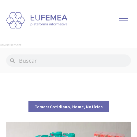
Advertisement
Temas:
Cotidiano
,
Home
,
Notícias