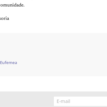
 comunidade.
oria
 Eufemea