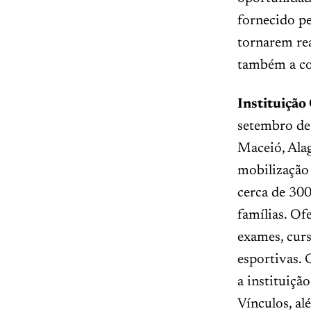
fornecido pe
tornarem rea
também a co
Instituição
setembro de 
Maceió, Alag
mobilização 
cerca de 300
famílias. Of
exames, curs
esportivas.
a instituiçã
Vínculos, al