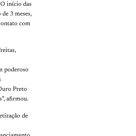
 O início das
 de 3 meses,
 contato com
reitas,
um poderoso
s
Ouro Preto
s”, afirmou.
etização de
inanciamento