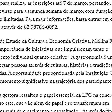
para realizar as inscrições até 7 de março, portando .
revisto para a segunda semana de março, com duração
ão limitadas. Para mais informações, basta entrar em
o através do 82 98786-0052.
 de Estado da Cultura e Economia Criativa, Mellina F
importância de iniciativas que impulsionam tanto o
ento individual quanto coletivo. “A gastronomia é 
ctar pessoas através de culturas, histórias e tradiçõe
das. A oportunidade proporcionada pela Instituição 
omento significativo na trajetória dos participante
a gestora ressaltou o papel essencial da LPG na concr
mo este, que vão além do papel e se transformam em
s reais de crescimento e capacitação. “Através do f