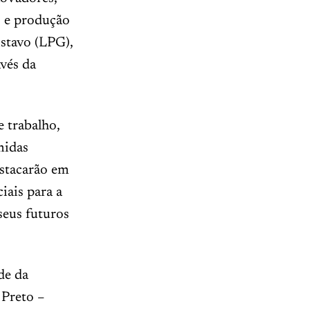
 e produção
stavo (LPG),
vés da
 trabalho,
midas
estacarão em
iais para a
seus futuros
de da
 Preto –