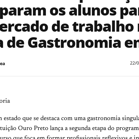
param os alunos pa
rcado de trabalho
a de Gastronomia e
22/
ea
oria
m estado que se destaca com uma gastronomia singul
tituição Ouro Preto lança a segunda etapa do progra
rso que foca em formar profissionais reflexivos e i