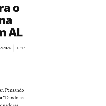
ra o
 na
m AL
02/2024
16:12
ar. Pensando
ma “Dando as
novadores,