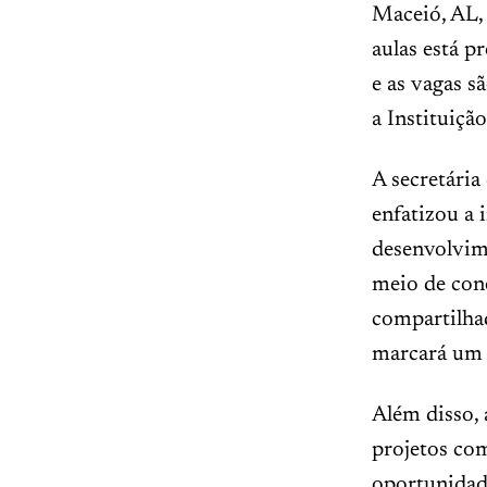
Maceió, AL, 
aulas está p
e as vagas s
a Instituiçã
A secretária
enfatizou a 
desenvolvim
meio de cone
compartilha
marcará um m
Além disso, 
projetos co
oportunidade