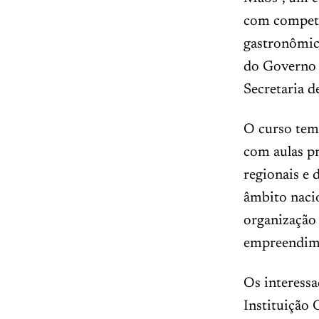
com competê
gastronômica
do Governo F
Secretaria d
O curso tem 
com aulas pr
regionais e 
âmbito nacio
organização 
empreendim
Os interess
Instituição 