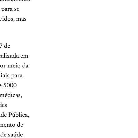
 para se
vidos, mas
7 de
calizada em
por meio da
iais para
de 5000
 médicas,
des
de Pública,
imento de
 de saúde