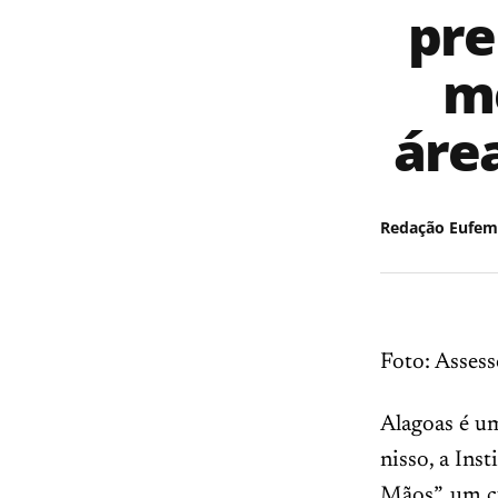
pre
me
áre
Redação Eufem
Foto: Assess
Alagoas é u
nisso, a Ins
Mãos”, um cu