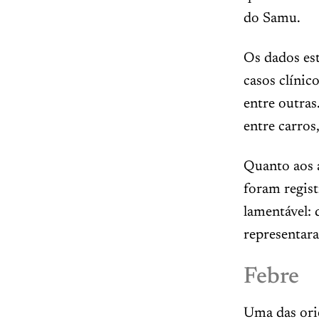
do Samu.
Os dados es
casos clínic
entre outras
entre carro
Quanto aos 
foram regis
lamentável: 
representar
Febre
Uma das ori