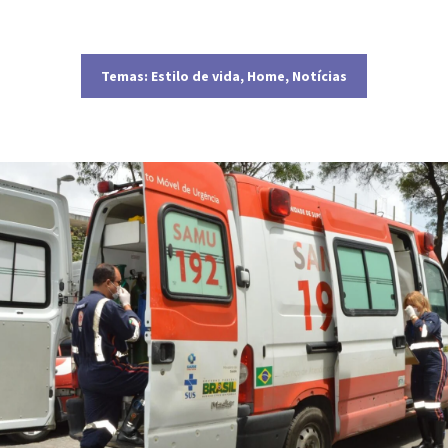
Temas:
Estilo de vida
,
Home
,
Notícias