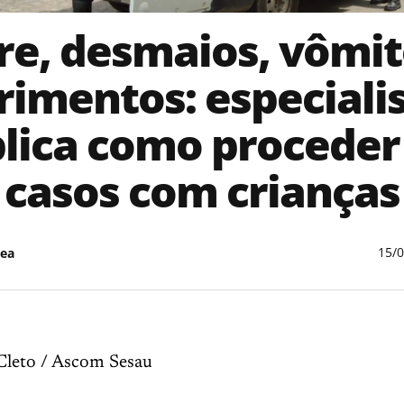
re, desmaios, vômit
rimentos: especiali
lica como procede
casos com crianças
15/
ea
 Cleto / Ascom Sesau