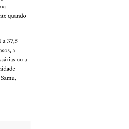
uma
ente quando
5 a 37,5
asos, a
ssárias ou a
nidade
o Samu,