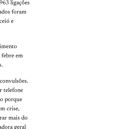
963 ligações
dados foram
ceió e
dimento
s febre em
s.
 convulsões.
 telefone
sso porque
m crise,
rar mais do
adora geral