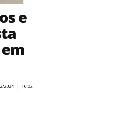
os e
sta
r em
02/2024
16:02