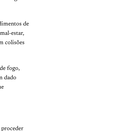
dimentos de
mal-estar,
m colisões
de fogo,
Um dado
ue
 proceder