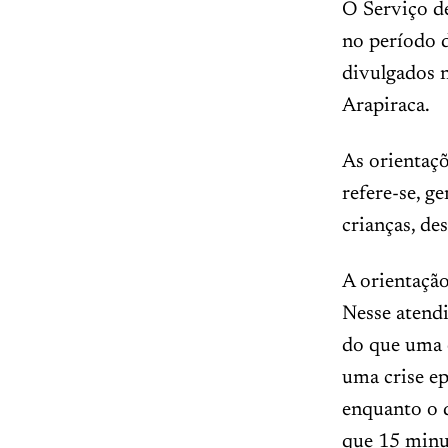
O Serviço d
no período 
divulgados n
Arapiraca.
As orientaçõ
refere-se, g
crianças, de
A orientação
Nesse atend
do que uma e
uma crise ep
enquanto o 
que 15 minut