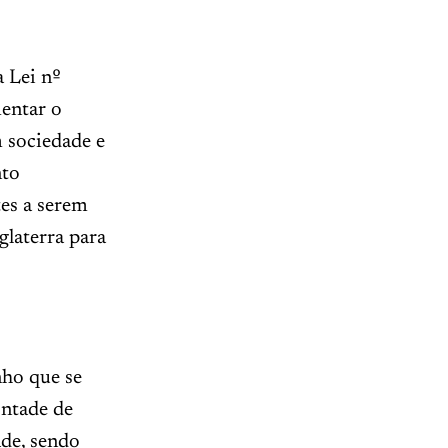
a Lei nº
entar o
 sociedade e
nto
tes a serem
glaterra para
nho que se
ontade de
ade, sendo