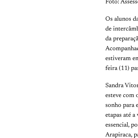
Foto: Assess
Os alunos da
de intercâm
da preparaçã
Acompanhado
estiveram em
feira (11) p
Sandra Vitor
esteve com 
sonho para e
etapas até 
essencial, p
Arapiraca, p