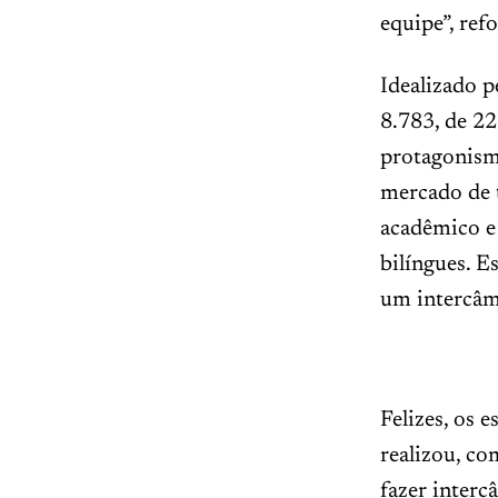
equipe”, ref
Idealizado p
8.783, de 2
protagonismo
mercado de 
acadêmico e 
bilíngues. E
um intercâm
Felizes, os 
realizou, co
fazer interc