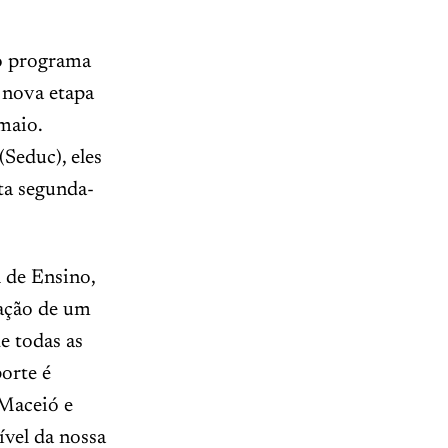
 o programa
 nova etapa
maio.
Seduc), eles
ta segunda-
 de Ensino,
zação de um
e todas as
orte é
 Maceió e
ível da nossa