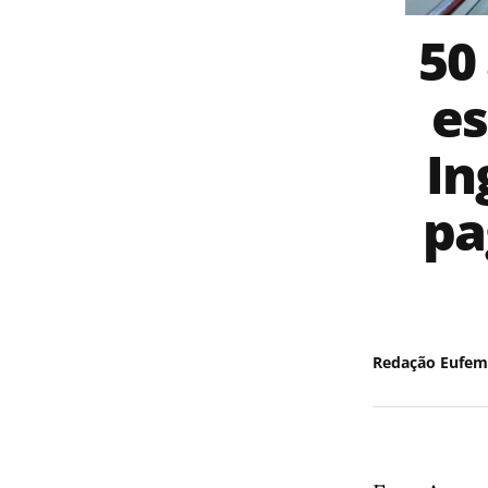
50
es
In
pa
Redação Eufem