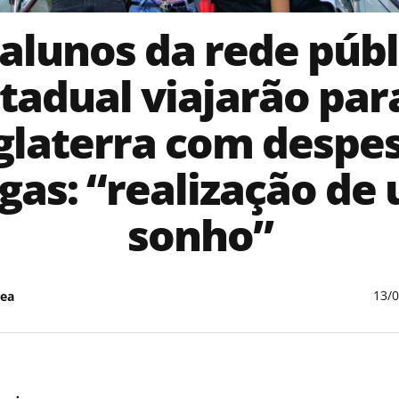
 alunos da rede públ
tadual viajarão par
glaterra com despe
gas: “realização de
sonho”
13/
ea