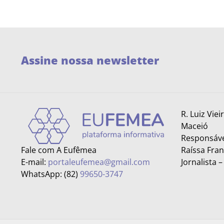
Assine nossa newsletter
R. Luiz Viei
Maceió
Responsáve
Fale com A Eufêmea
Raíssa Fra
E-mail:
portaleufemea@gmail.com
Jornalista 
WhatsApp: (82)
99650-3747