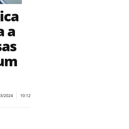
ica
a a
sas
 um
03/2024
10:12