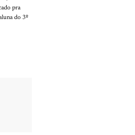
rcado pra
 aluna do 3º