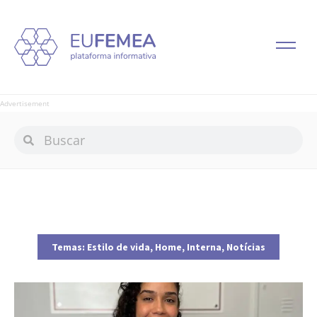
Advertisement
Temas:
Estilo de vida
,
Home
,
Interna
,
Notícias