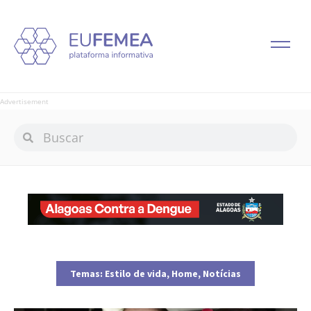
Advertisement
Temas:
Estilo de vida
,
Home
,
Notícias