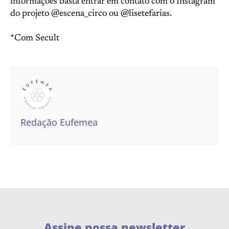
informações basta entrar em contato com o Instagram
do projeto @escena_circo ou @lisetefarias.
*Com Secult
Redação Eufemea
Assine nossa newsletter