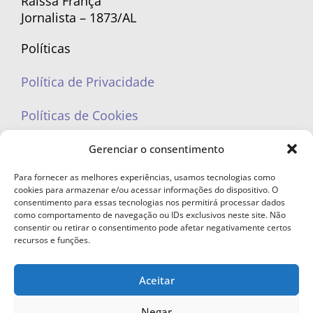
Raíssa França
Jornalista – 1873/AL
Políticas
Política de Privacidade
Políticas de Cookies
Gerenciar o consentimento
Para fornecer as melhores experiências, usamos tecnologias como
cookies para armazenar e/ou acessar informações do dispositivo. O
portaleufemea@gmail.com
consentimento para essas tecnologias nos permitirá processar dados
como comportamento de navegação ou IDs exclusivos neste site. Não
consentir ou retirar o consentimento pode afetar negativamente certos
recursos e funções.
Aceitar
© Copyright 2023 - Todos os direitos reservados. Proibida cópia total ou
parcial sem autorização.
Negar