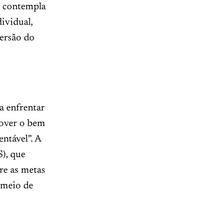
a contempla
ividual,
versão do
a enfrentar
mover o bem
ntável”. A
), que
re as metas
r meio de