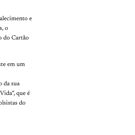
alecimento e
s, o
o do Cartão
ste em um
o da sua
Vida”, que é
lsistas do