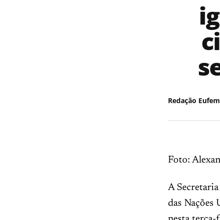
i
c
s
Redação Eufem
Foto: Alexa
A Secretari
das Nações U
nesta terça