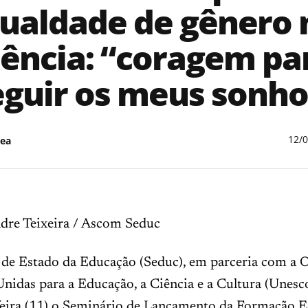
gualdade de gênero 
iência: “coragem pa
eguir os meus sonho
12/
ea
ndre Teixeira / Ascom Seduc
a de Estado da Educação (Seduc), em parceria com a 
nidas para a Educação, a Ciência e a Cultura (Unesco
-feira (11) o Seminário de Lançamento da Formação 