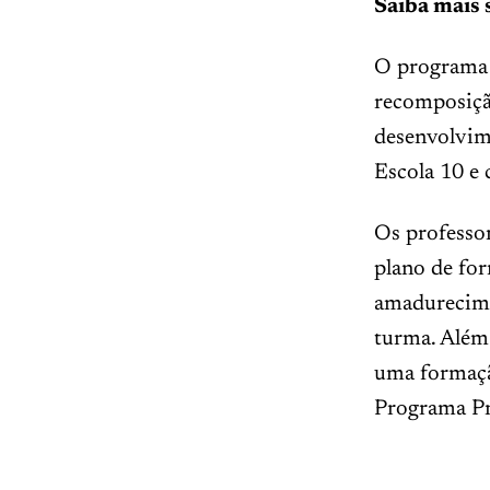
Saiba mais 
O programa 
recomposição
desenvolvim
Escola 10 e
Os professo
plano de fo
amadurecime
turma. Além 
uma formação
Programa Pr