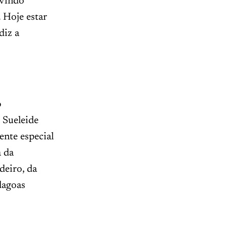
uvindo
 Hoje estar
diz a
o
 Sueleide
ente especial
a da
deiro, da
lagoas