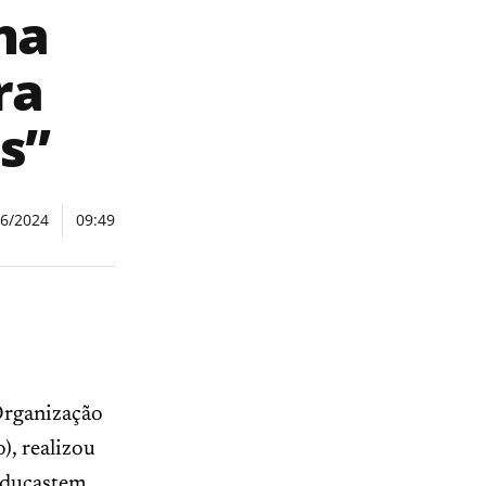
na
ra
s”
06/2024
09:49
Organização
), realizou
Educastem