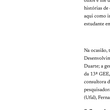
olhos e me 
histórias de
aqui como in
estudante e
Na ocasião, 
Desenvolvim
Duarte; a ge
da 13ª GEE, 
consultora d
pesquisadora
(Ufal), Fern