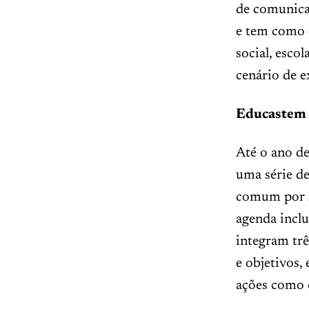
de comunica
e tem como o
social, esco
cenário de e
Educastem 
Até o ano d
uma série d
comum por m
agenda incl
integram trê
e objetivos,
ações como 