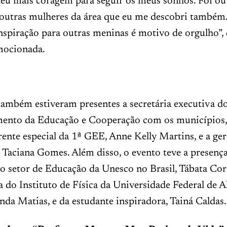
deu mais coragem para seguir os meus sonhos. Foi o
 outras mulheres da área que eu me descobri também.
spiração para outras meninas é motivo de orgulho”, 
mocionada.
também estiveram presentes a secretária executiva d
ento da Educação e Cooperação com os municípios,
rente especial da 1ª GEE, Anne Kelly Martins, e a ger
Taciana Gomes. Além disso, o evento teve a presenç
o setor de Educação da Unesco no Brasil, Tábata Cor
 do Instituto de Física da Universidade Federal de A
anda Matias, e da estudante inspiradora, Tainá Caldas.