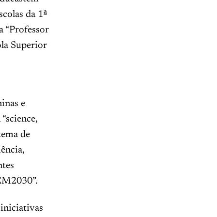
scolas da 1ª
a “Professor
la Superior
inas e
“science,
tema de
ência,
ntes
TEM2030”.
iniciativas