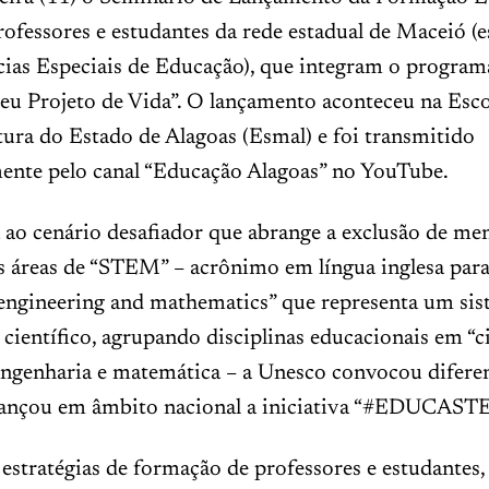
fessores e estudantes da rede estadual de Maceió (e
cias Especiais de Educação), que integram o program
u Projeto de Vida”. O lançamento aconteceu na Esco
ura do Estado de Alagoas (Esmal) e foi transmitido
ente pelo canal “Educação Alagoas” no YouTube.
ao cenário desafiador que abrange a exclusão de men
 áreas de “STEM” – acrônimo em língua inglesa para 
 engineering and mathematics” que representa um sis
científico, agrupando disciplinas educacionais em “ci
engenharia e matemática – a Unesco convocou difere
 lançou em âmbito nacional a iniciativa “#EDUCAS
estratégias de formação de professores e estudantes, 