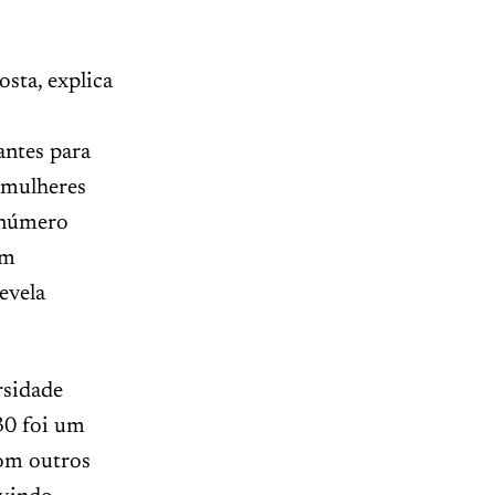
sta, explica
antes para
s mulheres
 número
am
evela
rsidade
30 foi um
com outros