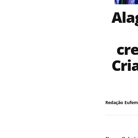
Ala
cr
Cria
Redação Eufem