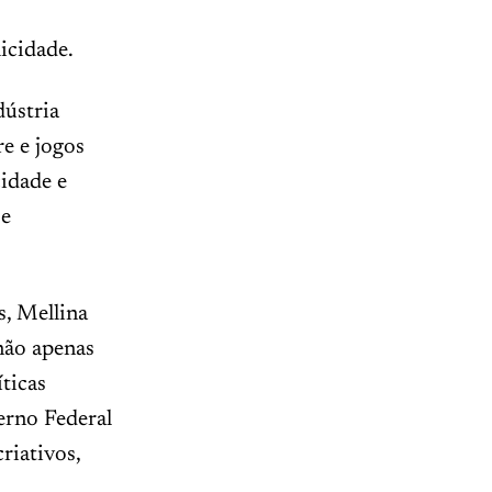
icidade.
dústria
re e jogos
cidade e
 e
s, Mellina
não apenas
ticas
erno Federal
riativos,