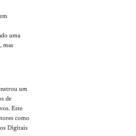
 em
endo uma
s, mas
monstrou um
os de
vos. Este
etores como
os Digitais