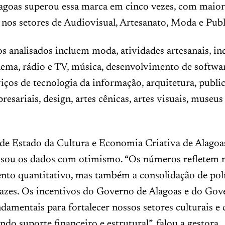
agoas superou essa marca em cinco vezes, com maior
nos setores de Audiovisual, Artesanato, Moda e Publ
 analisados incluem moda, atividades artesanais, in
inema, rádio e TV, música, desenvolvimento de softwa
rviços de tecnologia da informação, arquitetura, publi
resariais, design, artes cênicas, artes visuais, museus
 de Estado da Cultura e Economia Criativa de Alagoa
alisou os dados com otimismo. “Os números refletem 
nto quantitativo, mas também a consolidação de polí
cazes. Os incentivos do Governo de Alagoas e do Gov
damentais para fortalecer nossos setores culturais e c
do suporte financeiro e estrutural”, falou a gestora.