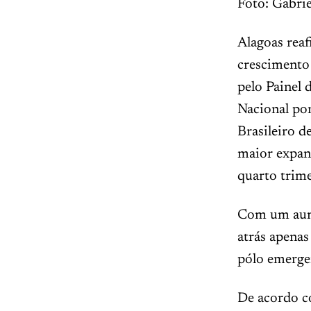
Foto: Gabri
Alagoas reaf
crescimento
pelo Painel 
Nacional po
Brasileiro d
maior expans
quarto trim
Com um aume
atrás apena
pólo emergen
De acordo c