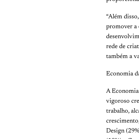
“Além disso
promover a 
desenvolvim
rede de cria
também a val
Economia da 
A Economia 
vigoroso cr
trabalho, al
crescimento
Design (29%