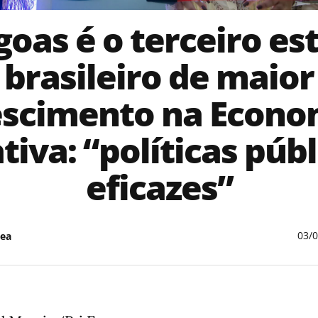
goas é o terceiro es
brasileiro de maior
escimento na Econo
tiva: “políticas púb
eficazes”
03/
ea