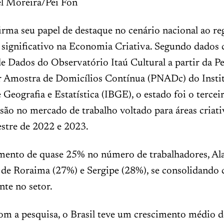
el Moreira/Pei Fon
irma seu papel de destaque no cenário nacional ao re
 significativo na Economia Criativa. Segundo dados
de Dados do Observatório Itaú Cultural a partir da P
r Amostra de Domicílios Contínua (PNADc) do Insti
e Geografia e Estatística (IBGE), o estado foi o terce
ão no mercado de trabalho voltado para áreas criati
estre de 2022 e 2023.
nto de quase 25% no número de trabalhadores, Ala
s de Roraima (27%) e Sergipe (28%), se consolidand
te no setor.
om a pesquisa, o Brasil teve um crescimento médio d