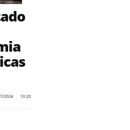
tado
mia
licas
07/2024
10:20