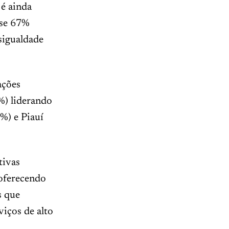
 é ainda
ase 67%
sigualdade
ações
%) liderando
%) e Piauí
tivas
oferecendo
s que
viços de alto