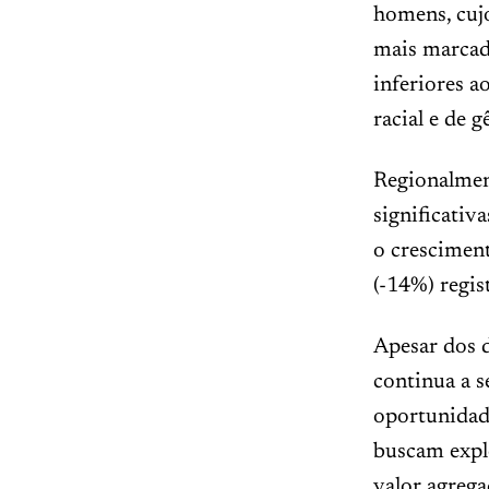
homens, cujo
mais marcad
inferiores 
racial e de g
Regionalmen
significati
o crescimen
(-14%) regis
Apesar dos d
continua a 
oportunidade
buscam explo
valor agrega