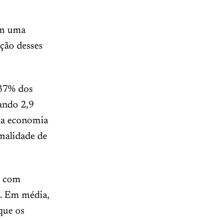
com uma
ção desses
 37% dos
ando 2,9
na economia
malidade de
, com
s. Em média,
que os