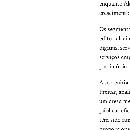
enquanto Al
crescimento 
Os segmentos
editorial, c
digitais, se
serviços emp
patrimônio.
A secretária
Freitas, an
um crescime
públicas efi
têm sido fun
proporcionan