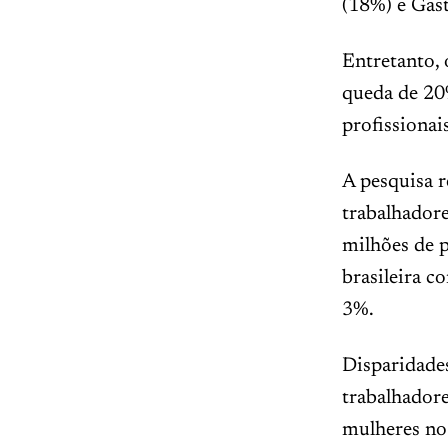
(18%) e Gas
Entretanto, 
queda de 20
profissionai
A pesquisa 
trabalhadore
milhões de 
brasileira 
3%.
Disparidade
trabalhador
mulheres no