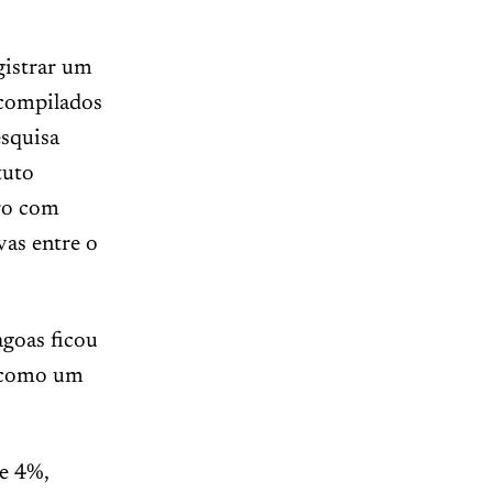
gistrar um
 compilados
esquisa
tuto
iro com
vas entre o
goas ficou
o como um
e 4%,