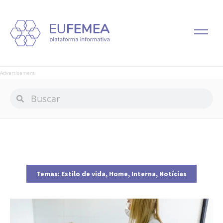
Advertisement
Temas:
Estilo de vida
,
Home
,
Interna
,
Notícias