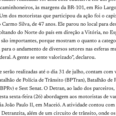
 caminhoneiros, às margens da BR-101, em Rio Largo
 Um dos motoristas que participou da ação foi o cap
 Carmo Silva, de 47 anos. Ele parou no local para des
oltando do Norte do país em direção a Vitória, no Es
 são importantes, porque mostram o quanto a catego
para o andamento de diversos setores nas esferas mu
deral. A gente se sente valorizado”, declarou.
e serão realizadas até o dia 31 de julho, contam com 
atalhão de Polícia de Trânsito (BPTran), Batalhão de P
BPRv) e Sest Senat. O Detran, ao lado dos parceiros
sta sexta-feira (26) abordagem aos motoristas de va
ia João Paulo II, em Maceió. A atividade contou com
 Detranzita, além de um circuito de trânsito, onde o