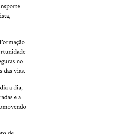
ansporte
ista,
e Formação
ortunidade
seguras no
s das vias.
ia a dia,
radas e a
 promovendo
nto de