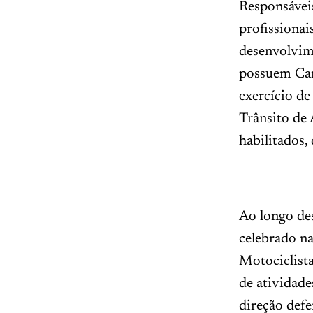
Responsáveis
profissionai
desenvolvim
possuem Car
exercício d
Trânsito de
habilitados,
Ao longo des
celebrado na
Motociclista
de atividade
direção defe