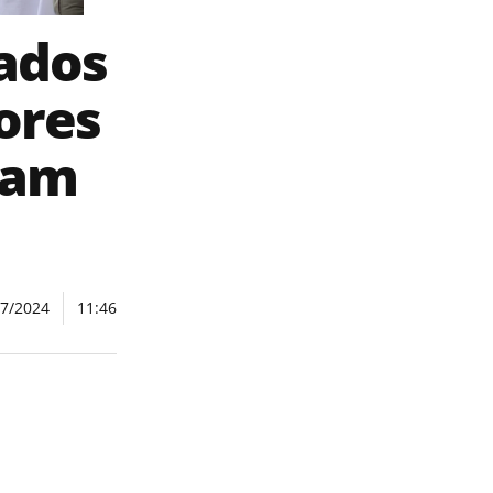
tados
ores
tam
07/2024
11:46