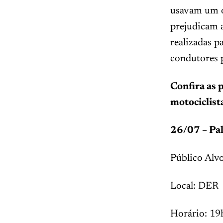
usavam um ó
prejudicam 
realizadas p
condutores p
Confira as 
motociclist
26/07 – Pal
Público Alvo
Local: DER
Horário: 19