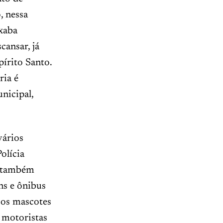
, nessa
ixaba
cansar, já
pírito Santo.
ria é
nicipal,
vários
olícia
, também
ns e ônibus
 os mascotes
s motoristas