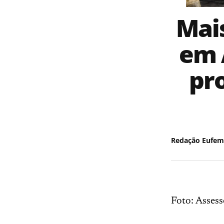
Mais
em 
pr
Redação Eufem
Foto: Assess