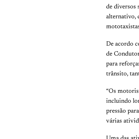
de diversos 
alternativo, 
mototaxistas
De acordo c
de Condutor
para reforça
trânsito, ta
“Os motorist
incluindo lo
pressão para
várias ativid
Uma das ativ