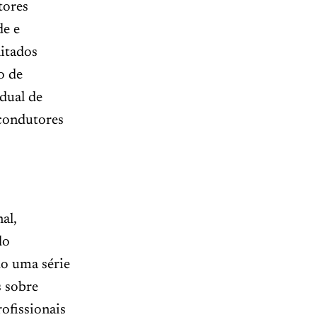
tores
de e
itados
o de
dual de
 condutores
al,
do
do uma série
s sobre
ofissionais