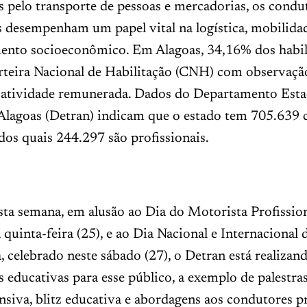
 pelo transporte de pessoas e mercadorias, os condu
s desempenham um papel vital na logística, mobilida
ento socioeconômico. Em Alagoas, 34,16% dos habil
teira Nacional de Habilitação (CNH) com observaçã
e atividade remunerada. Dados do Departamento Esta
 Alagoas (Detran) indicam que o estado tem 705.639
 dos quais 244.297 são profissionais.
ta semana, em alusão ao Dia do Motorista Profission
 quinta-feira (25), e ao Dia Nacional e Internacional 
, celebrado neste sábado (27), o Detran está realizan
s educativas para esse público, a exemplo de palestra
nsiva, blitz educativa e abordagens aos condutores pr