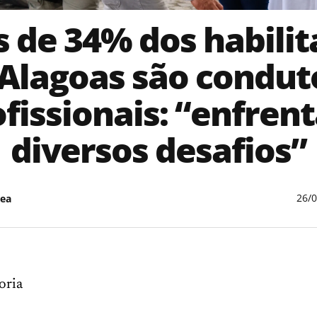
 de 34% dos habili
Alagoas são condut
ofissionais: “enfren
diversos desafios”
26/
ea
oria