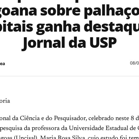
goana sobre palhaço
itais ganha destaq
Jornal da USP
08/
ea
oria
nal da Ciência e do Pesquisador, celebrado neste 8 d
 pesquisa da professora da Universidade Estadual de 
goas (Uncisal), Maria Rosa Silva, cujo estudo foi tem