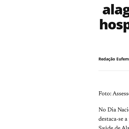
ala
hosp
Redação Eufem
Foto: Assess
No Dia Nacio
destaca-se a
Saúde de Ala