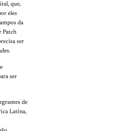
tal, que,
or eles
campos da
e Patch
recisa ser
ades.
 e
ara ser
egrantes de
ica Latina,
não