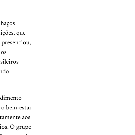
lhaços
ições, que
 presenciou,
mos
sileiros
indo
endimento
 o bem-estar
itamente aos
rios. O grupo