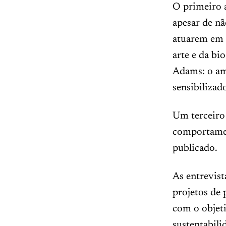
O primeiro a
apesar de nã
atuarem em 
arte e da bi
Adams: o amo
sensibilizad
Um terceiro 
comportament
publicado.
As entrevist
projetos de 
com o objet
sustentabil