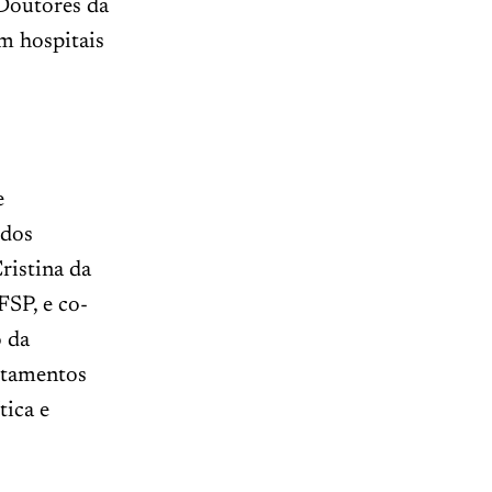
Doutores da
em hospitais
e
 dos
ristina da
FSP, e co-
o da
rtamentos
tica e