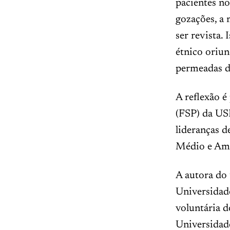
pacientes no
gozações, a
ser revista.
étnico oriun
permeadas de
A reflexão é
(FSP) da USP
lideranças d
Médio e Amé
A autora do 
Universidade
voluntária d
Universidade