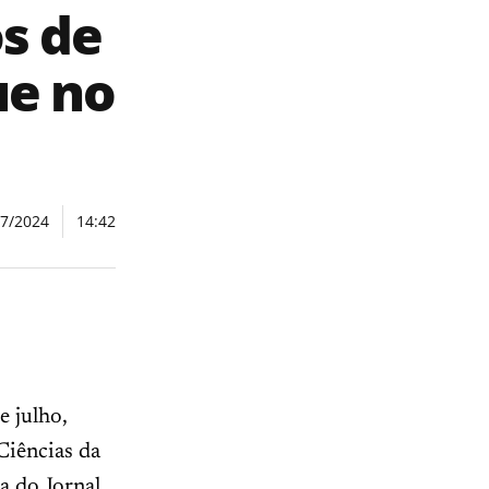
s de
ue no
07/2024
14:42
e julho,
Ciências da
a do Jornal