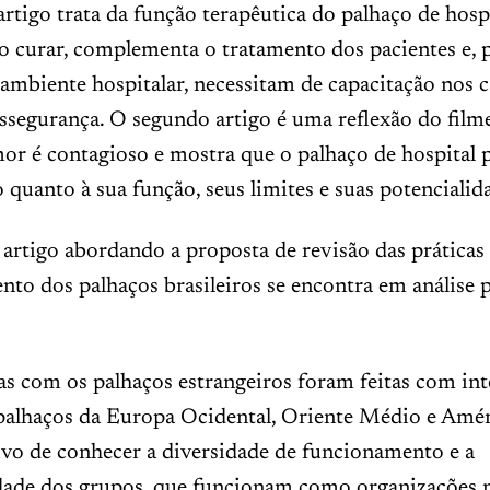
rtigo trata da função terapêutica do palhaço de hospi
o curar, complementa o tratamento dos pacientes e, p
ambiente hospitalar, necessitam de capacitação nos 
ossegurança. O segundo artigo é uma reflexão do film
r é contagioso e mostra que o palhaço de hospital p
o quanto à sua função, seus limites e suas potencialid
artigo abordando a proposta de revisão das práticas
o dos palhaços brasileiros se encontra em análise p
as com os palhaços estrangeiros foram feitas com int
palhaços da Europa Ocidental, Oriente Médio e Amér
ivo de conhecer a diversidade de funcionamento e a
idade dos grupos, que funcionam como organizações 