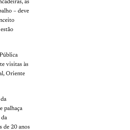
cadeiras, as
balho – deve
nceito
 estão
 Pública
e visitas às
l, Oriente
 da
e palhaça
 da
is de 20 anos