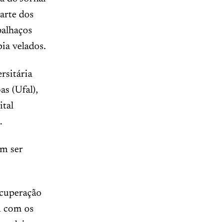
arte dos
palhaços
ia velados.
rsitária
as (Ufal),
ital
.
em ser
ecuperação
m com os