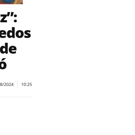
z”:
uedos
 de
ó
08/2024
10:25