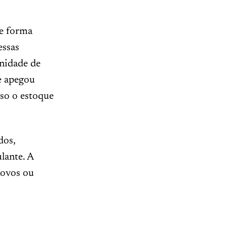
de forma
essas
unidade de
se apegou
sso o estoque
dos,
lante. A
novos ou