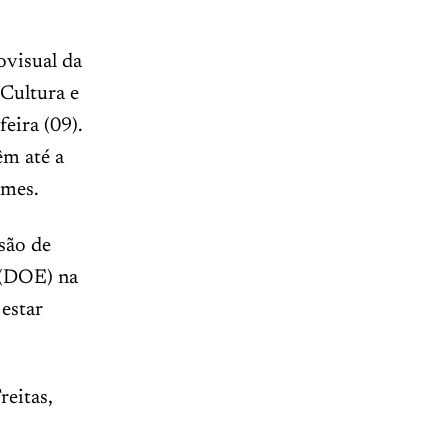
ovisual da
 Cultura e
eira (09).
êm até a
ames.
são de
o (DOE) na
estar
reitas,