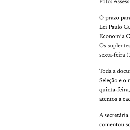
Foto: Assess
O prazo para
Lei Paulo Gu
Economia Cri
Os suplentes
sexta-feira 
Toda a docu
Seleção e o 
quinta-feira
atentos a ca
A secretária
comentou so