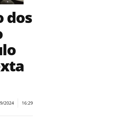
o dos
o
ulo
exta
09/2024
16:29