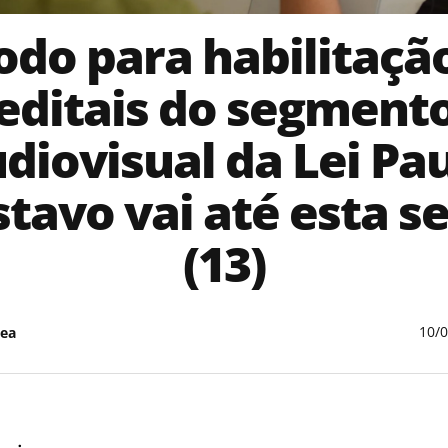
odo para habilitaçã
editais do segment
diovisual da Lei Pa
tavo vai até esta s
(13)
10/
ea