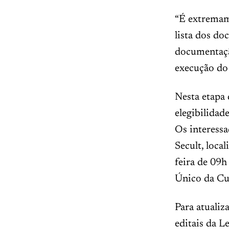
“É extremam
lista dos do
documentaçã
execução do 
Nesta etapa
elegibilidad
Os interess
Secult, loca
feira de 09h
Único da Cu
Para atualiz
editais da L