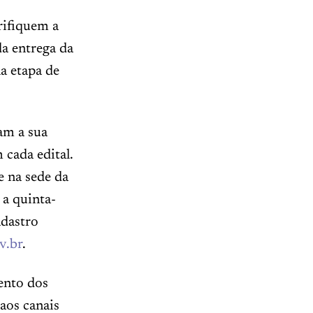
rifiquem a
a entrega da
a etapa de
am a sua
 cada edital.
 na sede da
 a quinta-
adastro
v.br
.
ento dos
 aos canais