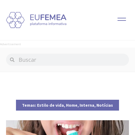
Advertisement
Temas:
Estilo de vida
,
Home
,
Interna
,
Notícias