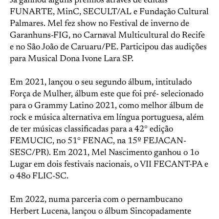
Já ganhou alguns prêmios através de editais
FUNARTE, MinC, SECULT/AL e Fundação Cultural
Palmares. Mel fez show no Festival de inverno de
Garanhuns-FIG, no Carnaval Multicultural do Recife
e no São João de Caruaru/PE. Participou das audições
para Musical Dona Ivone Lara SP.
Em 2021, lançou o seu segundo álbum, intitulado
Força de Mulher, álbum este que foi pré- selecionado
para o Grammy Latino 2021, como melhor álbum de
rock e música alternativa em língua portuguesa, além
de ter músicas classificadas para a 42° edição
FEMUCIC, no 51° FENAC, na 15º FEJACAN-
SESC/PR). Em 2021, Mel Nascimento ganhou o 1o
Lugar em dois festivais nacionais, o VII FECANT-PA e
o 48o FLIC-SC.
Em 2022, numa parceria com o pernambucano
Herbert Lucena, lançou o álbum Sincopadamente