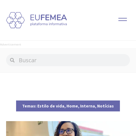
Advertisement
Temas:
Estilo de vida
,
Home
,
Interna
,
Notícias