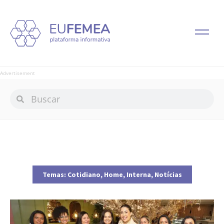
Advertisement
Temas:
Cotidiano
,
Home
,
Interna
,
Notícias