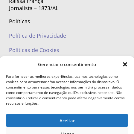
Raíssa França
Jornalista – 1873/AL
Políticas
Política de Privacidade
Políticas de Cookies
Gerenciar o consentimento
Para fornecer as melhores experiências, usamos tecnologias como
cookies para armazenar e/ou acessar informações do dispositivo. O
portaleufemea@gmail.com
consentimento para essas tecnologias nos permitirá processar dados
como comportamento de navegação ou IDs exclusivos neste site. Não
consentir ou retirar o consentimento pode afetar negativamente certos
recursos e funções.
Aceitar
© Copyright 2023 - Todos os direitos reservados. Proibida cópia total ou
parcial sem autorização.
Negar