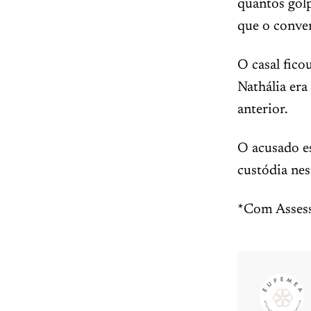
quantos golp
que o conven
O casal fico
Nathália er
anterior.
O acusado es
custódia nes
*Com Assess