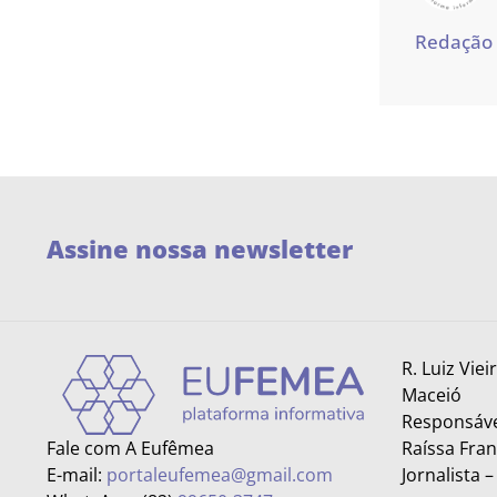
Redação
Assine nossa newsletter
R. Luiz Viei
Maceió
Responsáve
Fale com A Eufêmea
Raíssa Fra
E-mail:
portaleufemea@gmail.com
Jornalista 