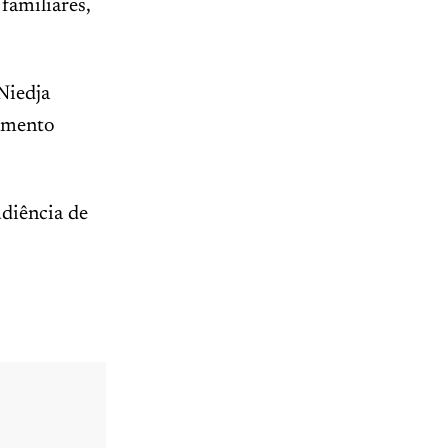
familiares,
Niedja
namento
udiência de