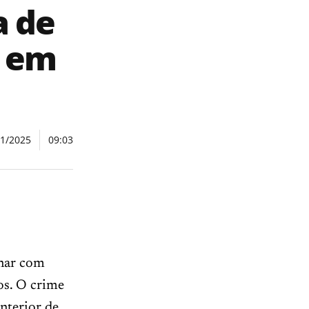
a de
s em
01/2025
09:03
inar com
os. O crime
nterior de