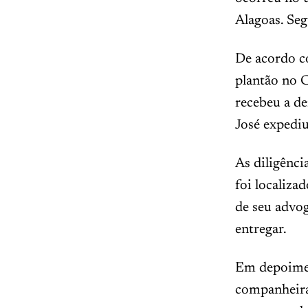
Alagoas. Seg
De acordo co
plantão no 
recebeu a d
José expedi
As diligênci
foi localiza
de seu advog
entregar.
Em depoimen
companheira.