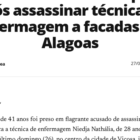
s assassinar técnic
ermagem a facada
Alagoas
27/
ea
L
 41 anos foi preso em flagrante acusado de assass
ca a técnica de enfermagem Niedja Nathália, de 28 an
ltimo domingo (26), no centro da cidade de Viçosa, i