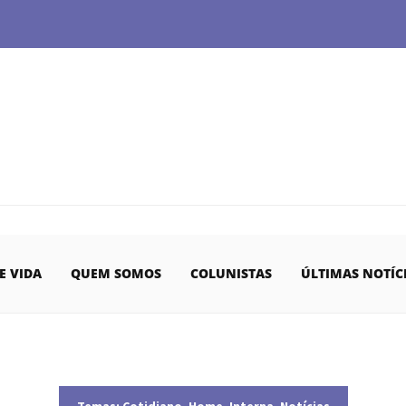
E VIDA
QUEM SOMOS
COLUNISTAS
ÚLTIMAS NOTÍC
Temas:
Cotidiano
,
Home
,
Interna
,
Notícias