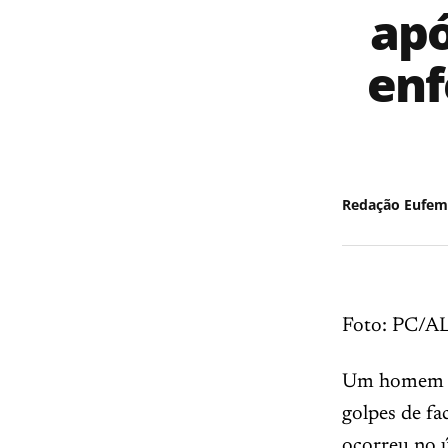
apó
enf
Redação Eufem
Foto: PC/A
Um homem de
golpes de fa
ocorreu no ú