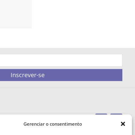
Inscrever-se
Gerenciar o consentimento
portaleufemea@gmail.com