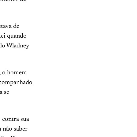
stava de
ici quando
ado Wladney
ió, o homem
a acompanhado
a se
 contra sua
u não saber