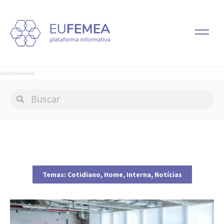
Advertisement
Temas:
Cotidiano
,
Home
,
Interna
,
Notícias