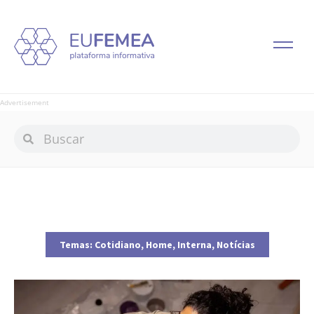
Advertisement
Temas:
Cotidiano
,
Home
,
Interna
,
Notícias