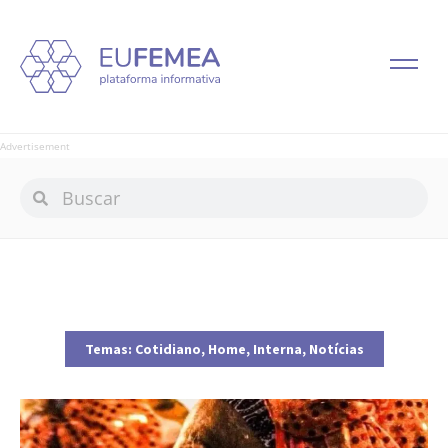
Advertisement
Temas:
Cotidiano
,
Home
,
Interna
,
Notícias