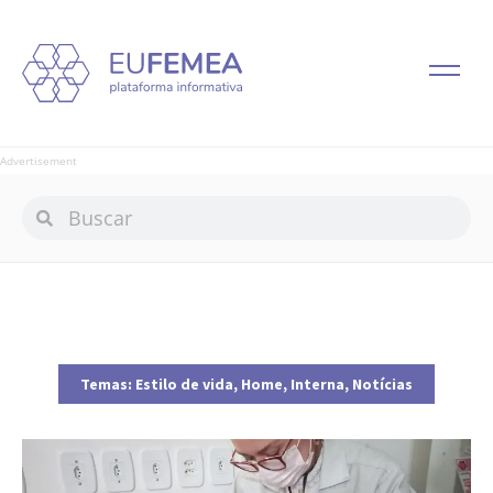
Advertisement
Temas:
Estilo de vida
,
Home
,
Interna
,
Notícias