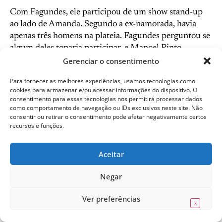
Com Fagundes, ele participou de um show stand-up
ao lado de Amanda. Segundo a ex-namorada, havia
apenas três homens na plateia. Fagundes perguntou se
algum deles toparia participar, e Manoel Pinto
levantou a mão. Ele foi chamado pela comediante de “o
Gerenciar o consentimento
perfeito esquerdo-macho”. “Todo mundo riu. Aí ele
Para fornecer as melhores experiências, usamos tecnologias como
disse que trabalhava recuperando homens violentos
cookies para armazenar e/ou acessar informações do dispositivo. O
condenados pela Lei Maria da Penha. Era mentira,
consentimento para essas tecnologias nos permitirá processar dados
mas todos aplaudiram. Acho que ele se sentiu tão
como comportamento de navegação ou IDs exclusivos neste site. Não
consentir ou retirar o consentimento pode afetar negativamente certos
humilhado que quis dar a volta por cima”, diz Amanda.
recursos e funções.
Aceitar
Negar
Ver preferências
X