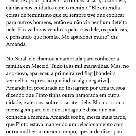
“rede de apoio” para ela – arrumava a casa, cozinhava,
ajudava nos cuidados com o menino. “Ele entendia
coisas de feminismo que eu sempre tive que explicar
para outros homens, então eu não via nenhum defeito
nele. Ficava horas vendo as palestras dele, os podcasts,
e pensando ‘que homão’. Me apaixonei muito”, diz
Amanda.
No Natal, ele chamou a namorada para conhecer a
família em Maceió. Tudo ia às mil maravilhas. Mas, no
ano-novo, apareceu a primeira red flag [bandeira
vermelha, expressão que indica algo negativo].
Amanda foi procurada no Instagram por uma pessoa
dizendo que Pinto tinha outra namorada em outra
cidade, e alertava sobre o caráter dele. Ela mostrou a
mensagem para ele, que a apagou e disse que mal
conhecia a menina. Amanda soube, meses mais tarde,
que Pinto estava mantendo um relacionamento com
outra mulher ao mesmo tempo, apesar de dizer para