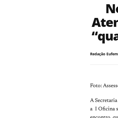
N
Aten
“qua
Redação Eufem
Foto: Assess
A Secretaria
a I Oficina
encontro, qu