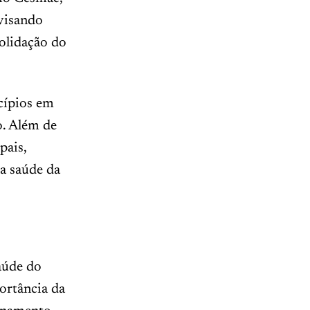
 visando
solidação do
icípios em
o. Além de
pais,
a saúde da
aúde do
ortância da