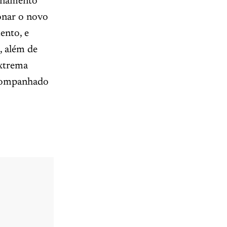
einamento
onar o novo
ento, e
, além de
extrema
acompanhado