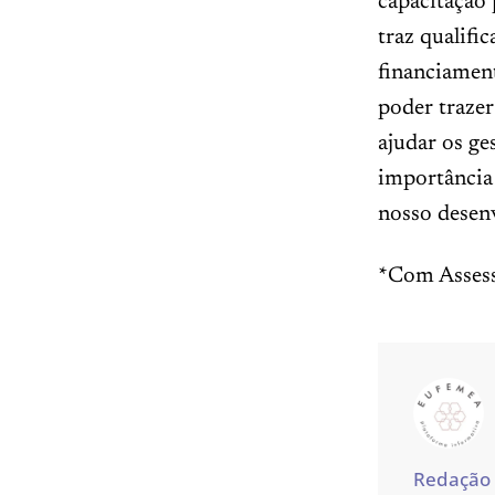
capacitação
traz qualifi
financiamen
poder traze
ajudar os ge
importância
nosso desen
*Com Assess
Redação