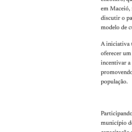
em Maceió, r
discutir o p
modelo de c
A iniciativa
oferecer um 
incentivar a
promovendo a
população.
Participando
município de