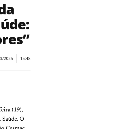
da
aúde:
ores”
03/2025
15:48
eira (19),
m Saúde. O
rio Cesmac,