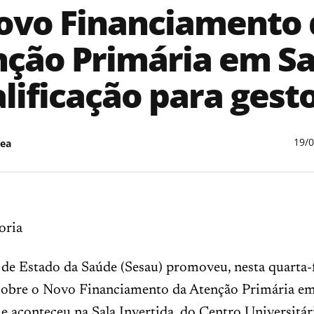
ovo Financiamento 
ção Primária em S
lificação para gest
19/
ea
oria
 de Estado da Saúde (Sesau) promoveu, nesta quarta-f
 sobre o Novo Financiamento da Atenção Primária e
e aconteceu na Sala Invertida, do Centro Universitá