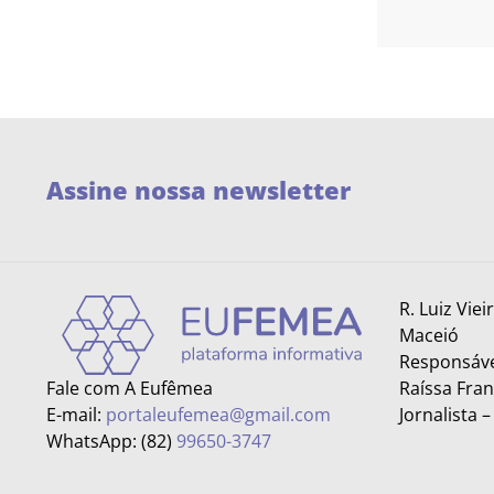
Assine nossa newsletter
R. Luiz Viei
Maceió
Responsáve
Fale com A Eufêmea
Raíssa Fra
E-mail:
portaleufemea@gmail.com
Jornalista 
WhatsApp: (82)
99650-3747