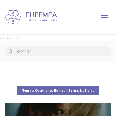
Advertisement
Temas:
Cotidiano
,
Home
,
Interna
,
Notícias