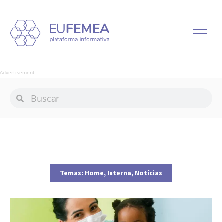
Advertisement
Temas:
Home
,
Interna
,
Notícias