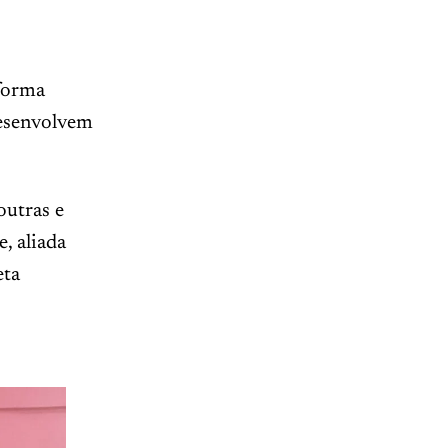
forma
desenvolvem
outras e
e, aliada
eta