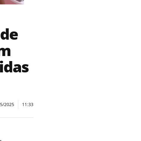
 de
om
idas
05/2025
11:33