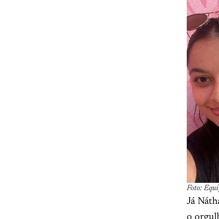
Foto: Equ
Já Náth
o orgul