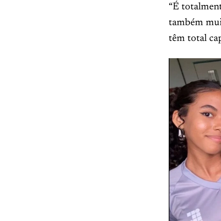
“É totalmen
também muit
têm total ca