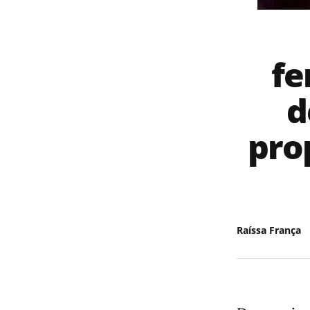
fe
d
pro
Raíssa França