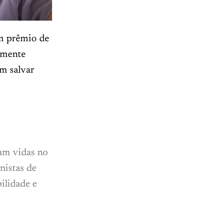
um prêmio de
amente
m salvar
am vidas no
nistas de
ilidade e