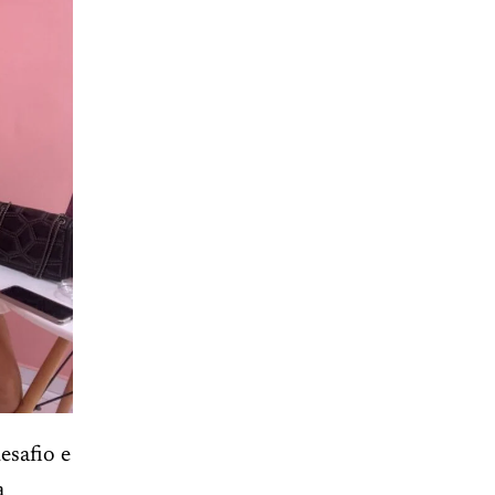
esafio e
a