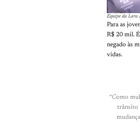
Equipe da Lara 
Para as jov
R$ 20 mil. 
negado às mu
vidas.
“Como mulh
trânsito
mudanças