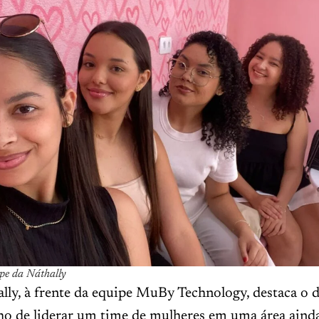
ipe da Náthally
ally, à frente da equipe MuBy Technology, destaca o d
ho de liderar um time de mulheres em uma área aind