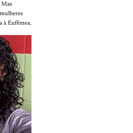
. Mas
 mulheres
ra à Eufêmea.