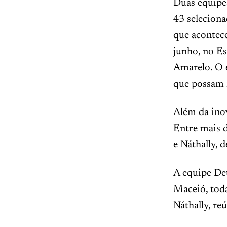
Duas equipe
43 seleciona
que acontec
junho, no E
Amarelo. O e
que possam 
Além da ino
Entre mais d
e Náthally, 
A equipe Det
Maceió, tod
Náthally, re