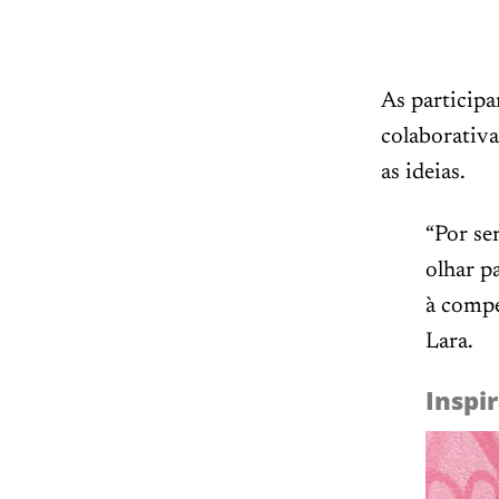
As particip
colaborativ
as ideias.
“Por se
olhar pa
à compe
Lara.
Inspir