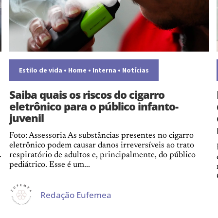
Estilo de vida
•
Home
•
Interna
•
Notícias
Saiba quais os riscos do cigarro
eletrônico para o público infanto-
juvenil
Foto: Assessoria As substâncias presentes no cigarro
eletrônico podem causar danos irreversíveis ao trato
.
respiratório de adultos e, principalmente, do público
pediátrico. Esse é um...
Redação Eufemea