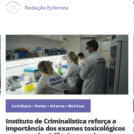
Redação Eufemea
Cotidiano
•
Home
•
Interna
•
Notícias
Instituto de Criminalística reforça a
importância dos exames toxicológicos