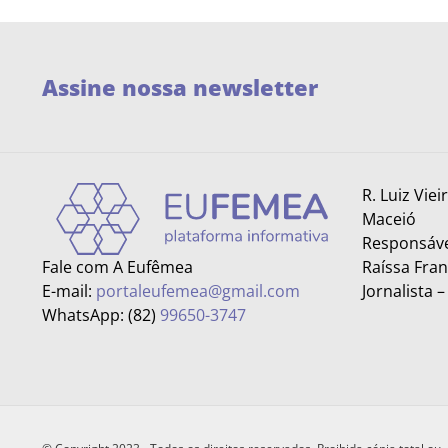
Assine nossa newsletter
R. Luiz Viei
Maceió
Responsáve
Fale com A Eufêmea
Raíssa Fra
E-mail:
portaleufemea@gmail.com
Jornalista 
WhatsApp: (82)
99650-3747