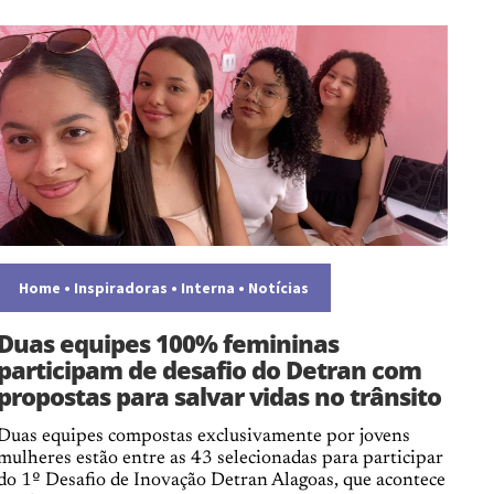
Home
•
Inspiradoras
•
Interna
•
Notícias
Duas equipes 100% femininas
participam de desafio do Detran com
propostas para salvar vidas no trânsito
Duas equipes compostas exclusivamente por jovens
mulheres estão entre as 43 selecionadas para participar
do 1º Desafio de Inovação Detran Alagoas, que acontece