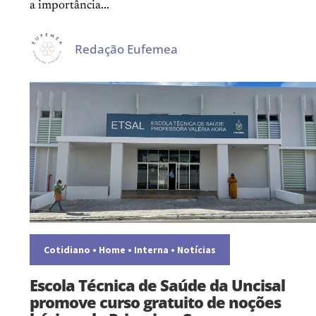
a importância...
Redação Eufemea
Cotidiano
•
Home
•
Interna
•
Notícias
Escola Técnica de Saúde da Uncisal
promove curso gratuito de noções