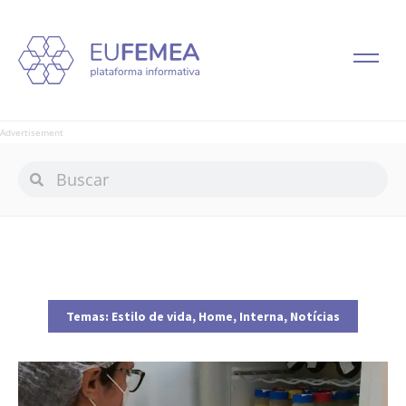
Advertisement
Temas:
Estilo de vida
,
Home
,
Interna
,
Notícias