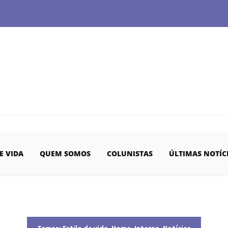
E VIDA
QUEM SOMOS
COLUNISTAS
ÚLTIMAS NOTÍC
Temas:
Estilo de vida
,
Home
,
Interna
,
Notícias