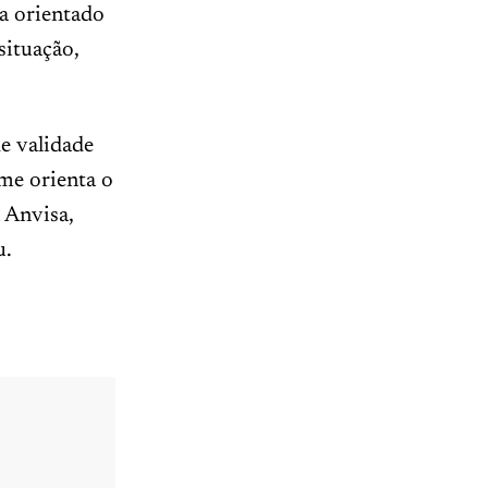
ja orientado
situação,
e validade
me orienta o
 Anvisa,
u.