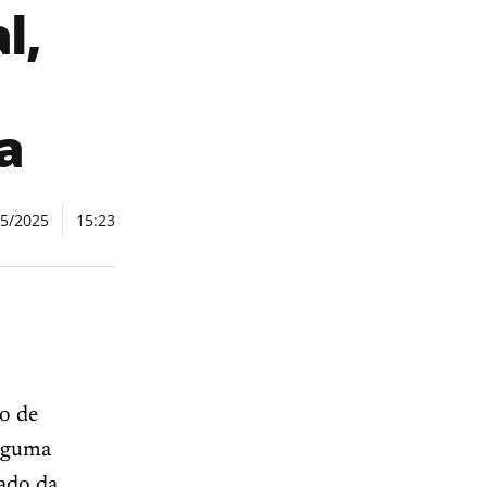
l,
a
05/2025
15:23
o de
alguma
tado da