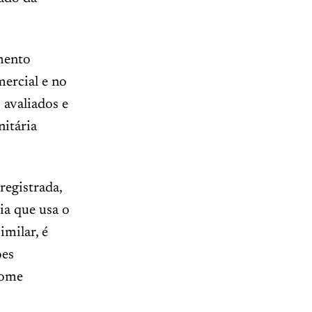
amento
mercial e no
 avaliados e
nitária
registrada,
ia que usa o
imilar, é
ões
nome