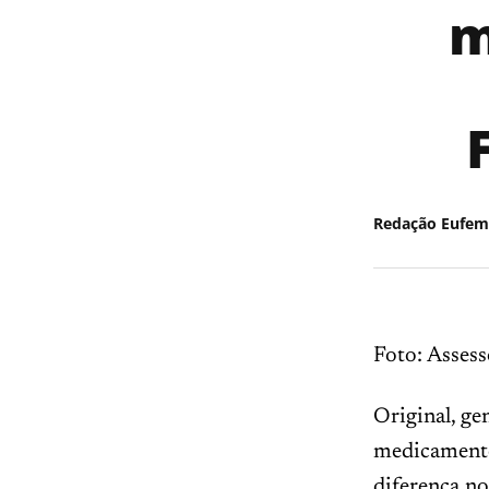
m
Redação Eufem
Foto: Assess
Original, ge
medicamento
diferença no