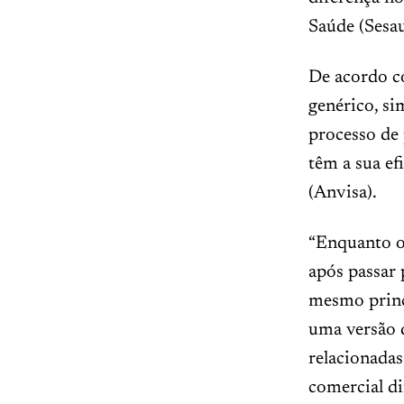
Saúde (Sesau
De acordo co
genérico, si
processo de 
têm a sua ef
(Anvisa).
“Enquanto o 
após passar 
mesmo princí
uma versão 
relacionada
comercial di