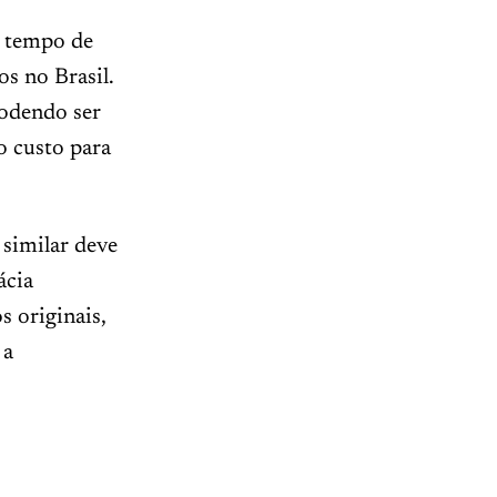
m tempo de
s no Brasil.
podendo ser
o custo para
 similar deve
ácia
s originais,
 a