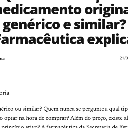
edicamento origina
genérico e similar?
Farmacêutica explic
21/
ea
oria
nérico ou similar? Quem nunca se perguntou qual tip
 optar na hora de comprar? Além do preço, existe 
 princípio ativo? A farmacêutica da Secretaria de Es