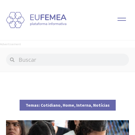
Advertisement
Temas:
Cotidiano
,
Home
,
Interna
,
Notícias