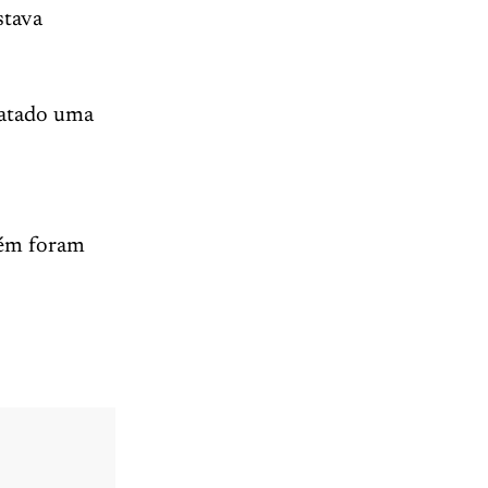
stava
matado uma
bém foram