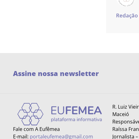
Redação
Assine nossa newsletter
R. Luiz Viei
Maceió
Responsáve
Fale com A Eufêmea
Raíssa Fra
E-mail:
portaleufemea@gmail.com
Jornalista 