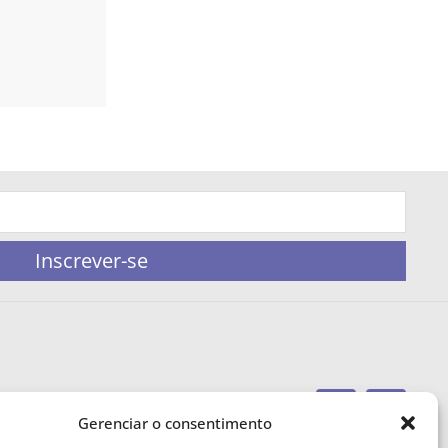
Inscrever-se
Gerenciar o consentimento
portaleufemea@gmail.com