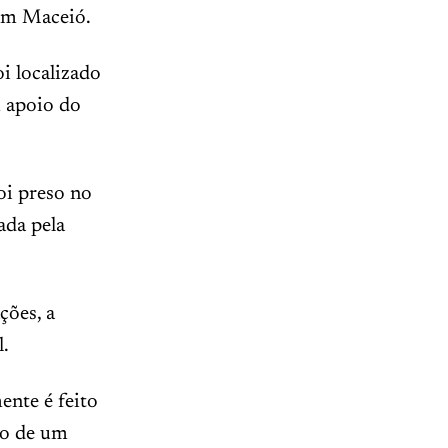
 em Maceió.
i localizado
 apoio do
oi preso no
ada pela
ções, a
l.
nte é feito
ro de um