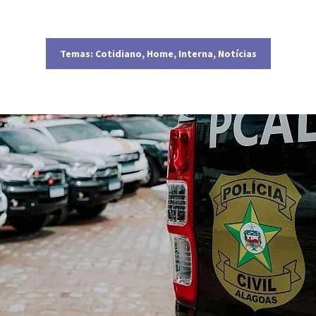
Temas:
Cotidiano
,
Home
,
Interna
,
Notícias