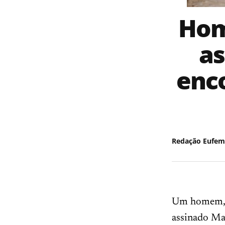
Hom
as
enc
Redação Eufem
Um homem, de
assinado Mar