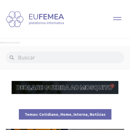
Advertisement
Temas:
Cotidiano
,
Home
,
Interna
,
Notícias