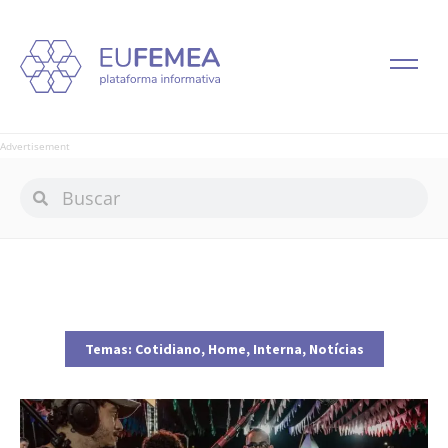
Advertisement
Temas:
Cotidiano
,
Home
,
Interna
,
Notícias