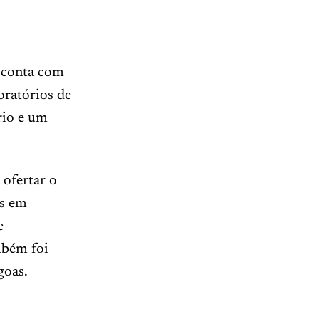
e conta com
oratórios de
ório e um
 ofertar o
es em
e
mbém foi
goas.