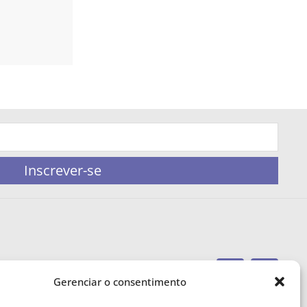
Inscrever-se
Gerenciar o consentimento
portaleufemea@gmail.com