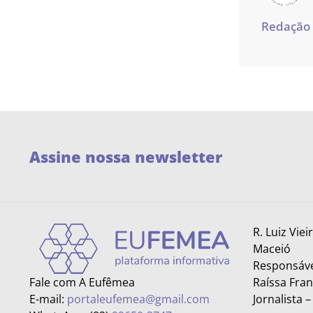
Redação
Assine nossa newsletter
R. Luiz Viei
Maceió
Responsáve
Fale com A Eufêmea
Raíssa Fra
E-mail:
portaleufemea@gmail.com
Jornalista 