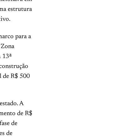
ma estrutura
tivo.
marco para a
a Zona
a 13ª
 construção
l de R$ 500
estado. A
imento de R$
fase de
es de