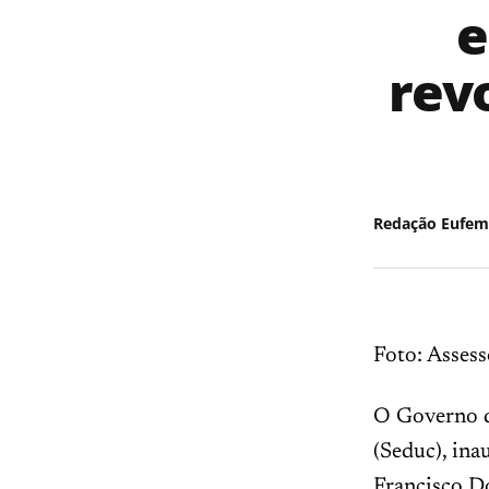
e
rev
Redação Eufem
Foto: Assess
O Governo d
(Seduc), ina
Francisco D