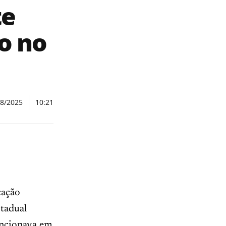
te
o no
08/2025
10:21
cação
stadual
uncionava em