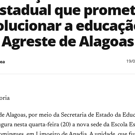
stadual que prome
olucionar a educaçã
Agreste de Alagoas
19/
ea
oria
e Alagoas, por meio da Secretaria de Estado da Edu
ugura nesta quarta-feira (20) a nova sede da Escola E
omingues, em Limoeiro de Anadia. A unidade, que f