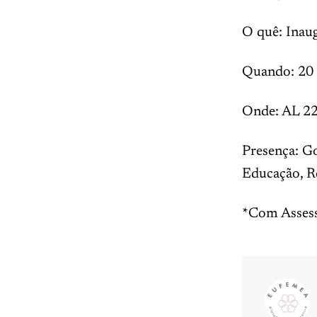
O quê: Inau
Quando: 20 d
Onde: AL 22
Presença: Go
Educação, R
*Com Assess