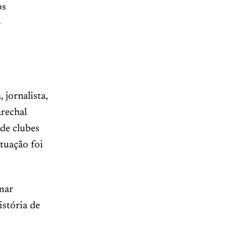
os
-
 jornalista,
rechal
de clubes
tuação foi
mar
istória de