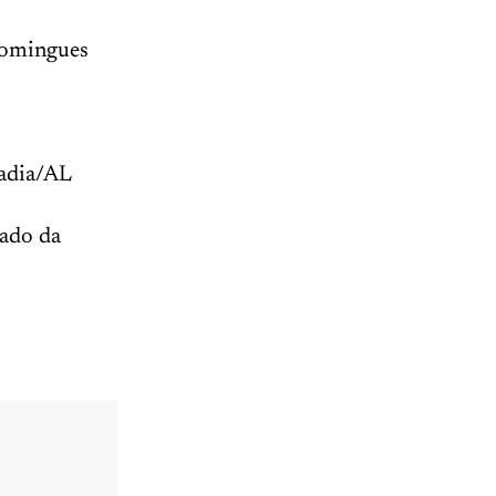
Domingues
adia/AL
tado da