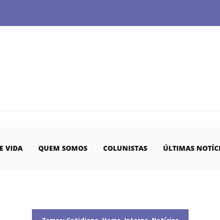
E VIDA
QUEM SOMOS
COLUNISTAS
ÚLTIMAS NOTÍC
Temas:
Cotidiano
,
Home
,
Interna
,
Notícias