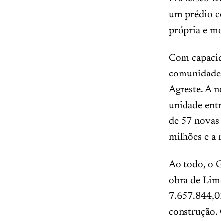
um prédio c
própria e mo
Com capacid
comunidade e
Agreste. A 
unidade ent
de 57 novas
milhões e a 
Ao todo, o G
obra de Lim
7.657.844,03
construção.