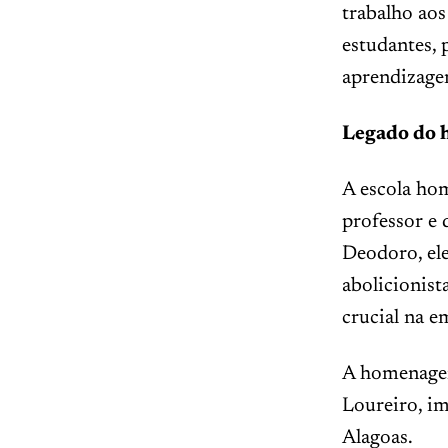
trabalho aos
estudantes,
aprendizage
Legado do
A escola hom
professor e
Deodoro, ele
abolicionist
crucial na e
A homenagem
Loureiro, im
Alagoas.