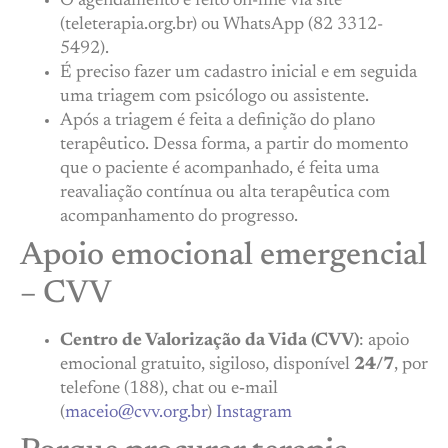
O agendamento é feito on-line via site
(teleterapia.org.br) ou WhatsApp (82 3312-
5492).
É preciso fazer um cadastro inicial e em seguida
uma triagem com psicólogo ou assistente.
Após a triagem é feita a definição do plano
terapêutico. Dessa forma, a partir do momento
que o paciente é acompanhado, é feita uma
reavaliação contínua ou alta terapêutica com
acompanhamento do progresso.
Apoio emocional emergencial
– CVV
Centro de Valorização da Vida (CVV)
: apoio
emocional gratuito, sigiloso, disponível
24/7
, por
telefone (188), chat ou e‑mail
(
maceio@cvv.org.br
)
Instagram