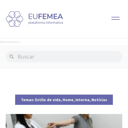
Advertisement
Temas:
Estilo de vida
,
Home
,
Interna
,
Notícias