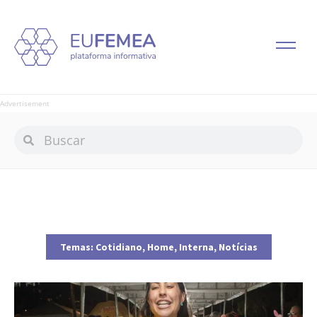
Advertisement
Temas:
Cotidiano
,
Home
,
Interna
,
Notícias