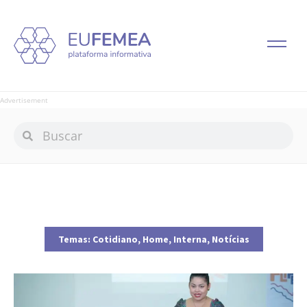
Advertisement
Temas:
Cotidiano
,
Home
,
Interna
,
Notícias