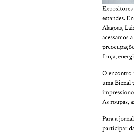
Expositores
estandes. En
Alagoas, Lai
acessamos a 
preocupações
força, energ
O encontro r
uma Bienal p
impressiono
As roupas, a
Para a jorna
participar d