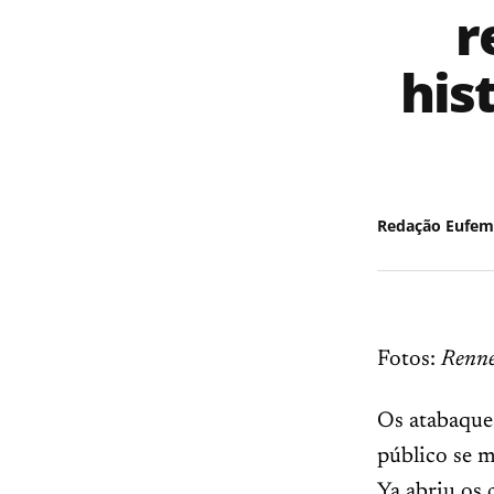
r
his
Redação Eufem
Fotos:
Renne
Os atabaques
público se 
Ya abriu os