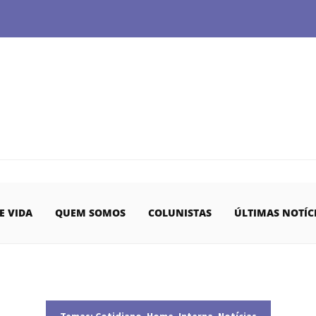
E VIDA
QUEM SOMOS
COLUNISTAS
ÚLTIMAS NOTÍC
Temas:
Cotidiano
,
Home
,
Interna
,
Notícias