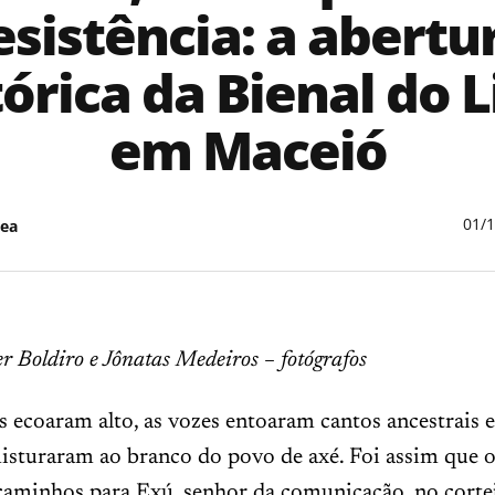
esistência: a abertu
tórica da Bienal do L
em Maceió
01/
ea
r Boldiro e Jônatas Medeiros – fotógrafos
 ecoaram alto, as vozes entoaram cantos ancestrais e
misturaram ao branco do povo de axé. Foi assim que
 caminhos para Exú, senhor da comunicação, no corte