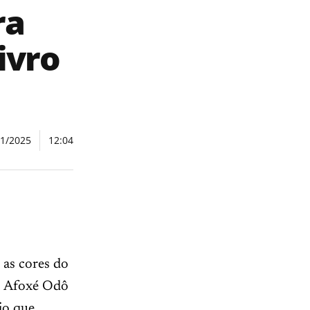
ra
ivro
11/2025
12:04
 as cores do
 o Afoxé Odô
jo que