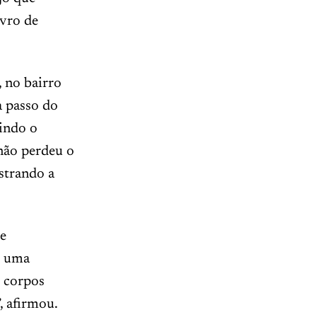
ivro de
 no bairro
a passo do
uindo o
não perdeu o
strando a
 e
e uma
r corpos
, afirmou.