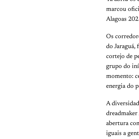
marcou ofici
Alagoas 202
Os corredor
do Jaraguá, 
cortejo de p
grupo do iní
momento: ce
energia do p
A diversidad
dreadmaker 
abertura com
iguais a gen