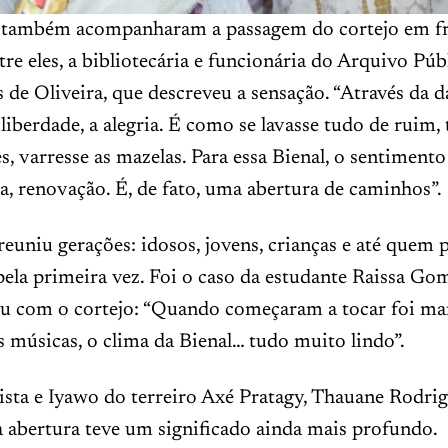
 também acompanharam a passagem do cortejo em fr
tre eles, a bibliotecária e funcionária do Arquivo Púb
s de Oliveira, que descreveu a sensação. “Através da d
liberdade, a alegria. É como se lavasse tudo de ruim, t
, varresse as mazelas. Para essa Bienal, o sentimento 
ia, renovação. É, de fato, uma abertura de caminhos”.
euniu gerações: idosos, jovens, crianças e até quem 
ela primeira vez. Foi o caso da estudante Raissa Gom
u com o cortejo: “Quando começaram a tocar foi mar
s músicas, o clima da Bienal… tudo muito lindo”.
lista e Iyawo do terreiro Axé Pratagy, Thauane Rodrig
a abertura teve um significado ainda mais profundo.