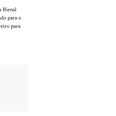
a Bienal
ndo para o
reiro para