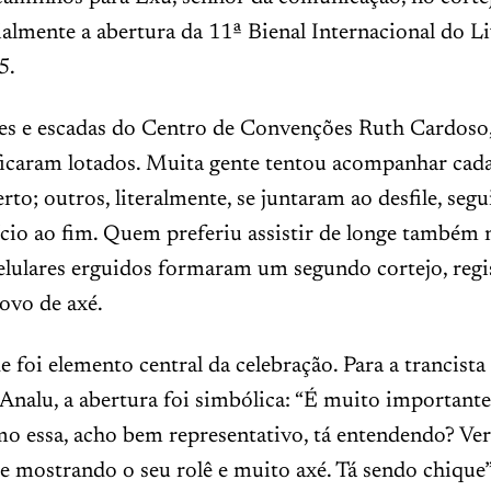
almente a abertura da 11ª Bienal Internacional do L
5.
es e escadas do Centro de Convenções Ruth Cardoso,
ficaram lotados. Muita gente tentou acompanhar cad
erto; outros, literalmente, se juntaram ao desfile, seg
cio ao fim. Quem preferiu assistir de longe também 
lulares erguidos formaram um segundo cortejo, regi
ovo de axé.
e foi elemento central da celebração. Para a trancista
Analu, a abertura foi simbólica: “É muito important
o essa, acho bem representativo, tá entendendo? Ve
te mostrando o seu rolê e muito axé. Tá sendo chique”