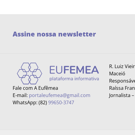
Assine nossa newsletter
R. Luiz Viei
Maceió
Responsáve
Fale com A Eufêmea
Raíssa Fra
E-mail:
portaleufemea@gmail.com
Jornalista 
WhatsApp: (82)
99650-3747