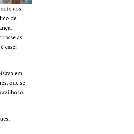
ente aos
lico de
ança,
irasse as
é esse:
pisava em
es, que se
avilhoso.
ues,