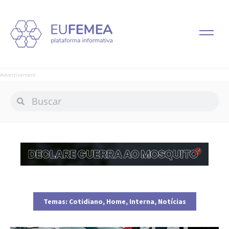
Advertisement
Temas:
Cotidiano
,
Home
,
Interna
,
Notícias