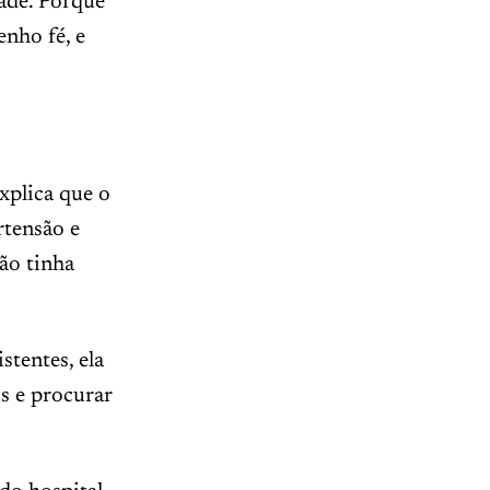
ade. Porque
enho fé, e
xplica que o
tensão e
não tinha
tentes, ela
s e procurar