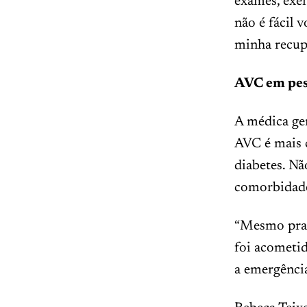
exames, exer
não é fácil 
minha recupe
AVC em pes
A médica ge
AVC é mais 
diabetes. Nã
comorbidad
“Mesmo prati
foi acometid
a emergência