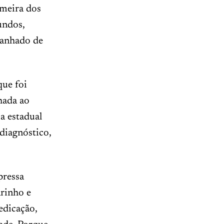
lmeira dos
undos,
panhado de
que foi
hada ao
a estadual
diagnóstico,
pressa
arinho e
edicação,