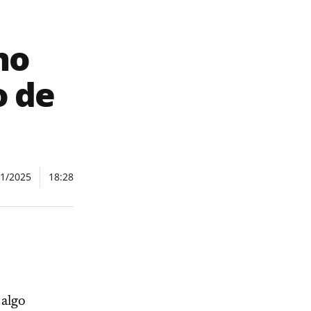
no
o de
11/2025
18:28
 algo