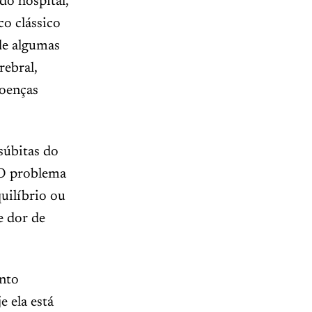
do hospital,
co clássico
de algumas
rebral,
doenças
súbitas do
 O problema
uilíbrio ou
e dor de
ento
 ela está