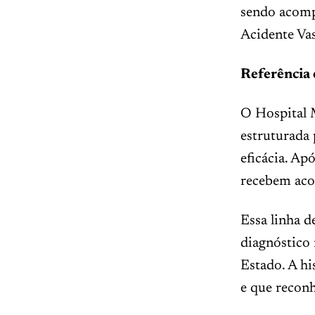
sendo acomp
Acidente Vas
Referência
O Hospital 
estruturada 
eficácia. Ap
recebem ac
Essa linha d
diagnóstico
Estado. A hi
e que reconh