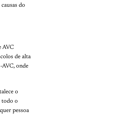
 causas do
de AVC
colos de alta
ós-AVC, onde
talece o
 todo o
lquer pessoa