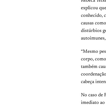
Rebeca Teixe
explicou que
conhecido, 
causas como 
distúrbios g
autoimunes, 
“Mesmo pess
corpo, como
também causa
coordenação,
cabeça intens
No caso de 
imediato ao