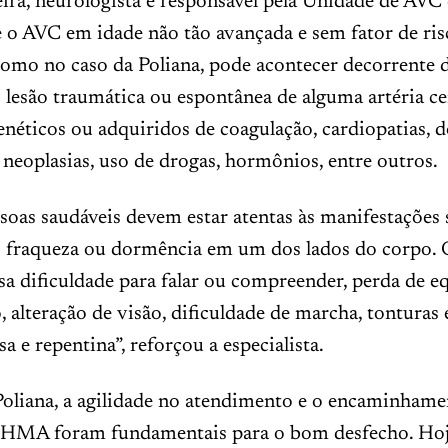
ira, neurologista e responsável pela Unidade de AVC 
 o AVC em idade não tão avançada e sem fator de ris
como no caso da Poliana, pode acontecer decorrente 
lesão traumática ou espontânea de alguma artéria ce
enéticos ou adquiridos de coagulação, cardiopatias, 
neoplasias, uso de drogas, hormônios, entre outros.
oas saudáveis devem estar atentas às manifestações 
 fraqueza ou dormência em um dos lados do corpo.
 dificuldade para falar ou compreender, perda de eq
 alteração de visão, dificuldade de marcha, tonturas 
a e repentina”, reforçou a especialista.
Poliana, a agilidade no atendimento e o encaminham
 HMA foram fundamentais para o bom desfecho. Hoje