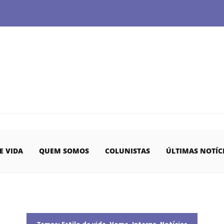
E VIDA
QUEM SOMOS
COLUNISTAS
ÚLTIMAS NOTÍC
Temas:
Estilo de vida
,
Home
,
Interna
,
Notícias