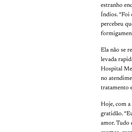
estranho en
Índios. “Fo
percebeu qu
formigament
Ela não se r
levada rapid
Hospital Me
no atendime
tratamento e
Hoje, com a 
gratidão. “E
amor. Tudo q