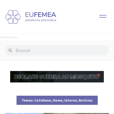
Advertisement
Temas:
Cotidiano
,
Home
,
Interna
,
Notícias