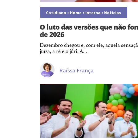
Cotidiano
•
Home
•
Interna
•
Notícias
O luto das versões que não fo
de 2026
Dezembro chegou e, com ele, aquela sensaç
juíza, a ré e o júri. A...
Raíssa França