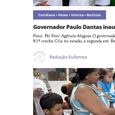
Cotidiano
•
Home
•
Interna
•
Notícias
Governador Paulo Dantas inaug
Foto: Pei Fon/ Agência Alagoas O governado
81ª creche Cria no estado, a segunda em Ba
Redação Eufemea