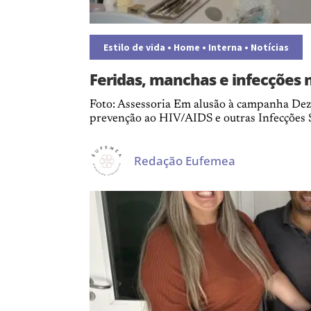
Estilo de vida
•
Home
•
Interna
•
Notícias
Feridas, manchas e infecções 
Foto: Assessoria Em alusão à campanha Dez
prevenção ao HIV/AIDS e outras Infecções S
Redação Eufemea