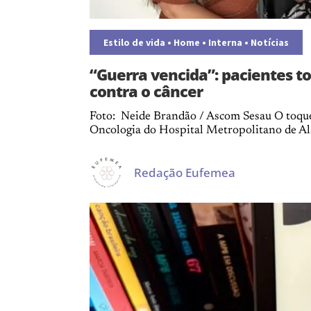
Estilo de vida
•
Home
•
Interna
•
Notícias
“Guerra vencida”: pacientes t
contra o câncer
Foto: Neide Brandão / Ascom Sesau O toque
Oncologia do Hospital Metropolitano de Ala
Redação Eufemea