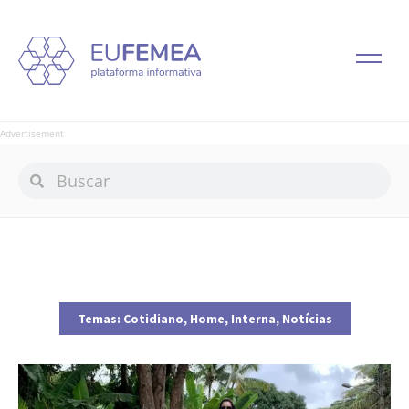
Advertisement
Temas:
Cotidiano
,
Home
,
Interna
,
Notícias