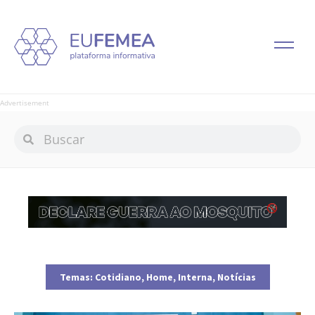
Advertisement
Temas:
Cotidiano
,
Home
,
Interna
,
Notícias