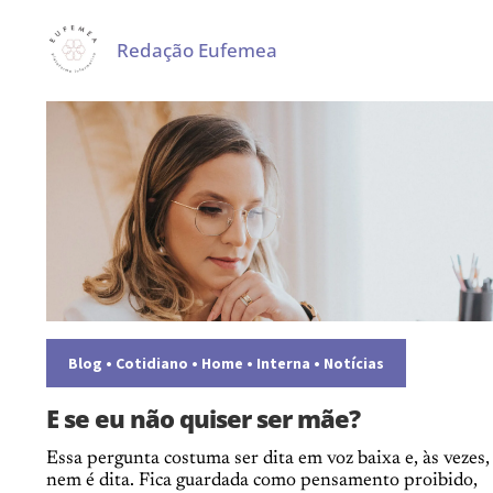
Redação Eufemea
Blog
•
Cotidiano
•
Home
•
Interna
•
Notícias
E se eu não quiser ser mãe?
Essa pergunta costuma ser dita em voz baixa e, às vezes,
nem é dita. Fica guardada como pensamento proibido,