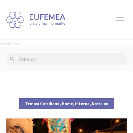
Advertisement
Temas:
Cotidiano
,
Home
,
Interna
,
Notícias